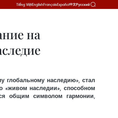
Tiếng Việt
English
Français
Español
Русский
中文
ание на
аследие
у глобальному наследию», стал
о «живом наследии», способном
ься общим символом гармонии,