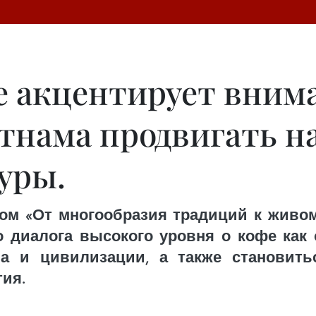
е акцентирует вним
тнама продвигать н
уры.
ом «От многообразия традиций к живом
 диалога высокого уровня о кофе как 
а и цивилизации, а также становит
тия.