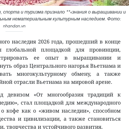
 спорта и туризма признало **«знания о выращивании и
альным нематериальным культурным наследием. Фото:
nhandan.vn
го наследия 2026 года, прошедший в конце
л глобальной площадкой для провинции,
нстрировать ее опыт в выращивании и
нуть образ Центрального нагорья Вьетнама и
овать многокультурному обмену, а также
йной отрасли Вьетнама на мировой арене.
д девизом «От многообразия традиций к
едию», стал площадкой для международного
 о кофе как о «живом наследии», способном
ества и цивилизации, а также становиться
, творчества и устойчивого развития.