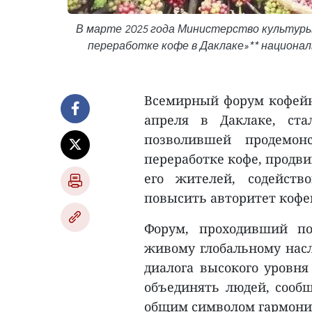
В марте 2025 года Министерство культуры,
переработке кофе в Даклаке»** национ
Всемирный форум кофейно
апреля в Даклаке, ста
позволившей продемо
переработке кофе, продви
его жителей, содейств
повысить авторитет кофе
Форум, проходивший по
живому глобальному насл
диалога высокого уровня
объединять людей, сообщ
общим символом гармонии