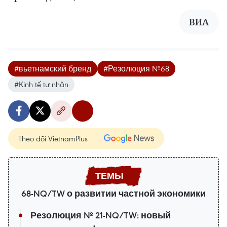
ВИА
#вьетнамский бренд
#Резолюция №68
#Kinh tế tư nhân
Theo dõi VietnamPlus
68-NQ/TW о развитии частной экономики
Резолюция № 21-NQ/TW: новый