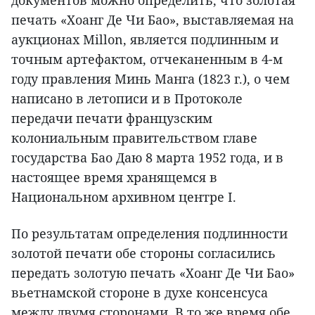
документов можно определить, что золотая
печать «Хоанг Де Чи Бао», выставляемая на
аукционах Millon, является подлинным и
точным артефактом, отчеканенным в 4-м
году правления Минь Манга (1823 г.), о чем
написано в летописи и в Протоколе
передачи печати французским
колониальным правительством главе
государства Бао Даю 8 марта 1952 года, и в
настоящее время хранящемся в
Национальном архивном центре I.
По результатам определения подлинности
золотой печати обе стороны согласились
передать золотую печать «Хоанг Де Чи Бао»
вьетнамской стороне в духе консенсуса
между двумя сторонами. В то же время обе