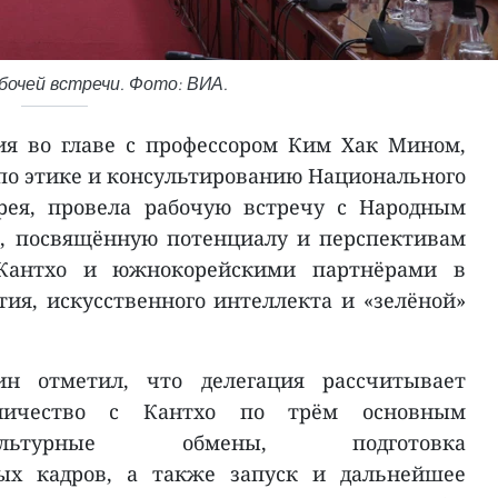
бочей встречи. Фото: ВИА.
ия во главе с профессором Ким Хак Мином,
по этике и консультированию Национального
рея, провела рабочую встречу с Народным
о, посвящённую потенциалу и перспективам
 Кантхо и южнокорейскими партнёрами в
тия, искусственного интеллекта и «зелёной»
н отметил, что делегация рассчитывает
дничество с Кантхо по трём основным
ультурные обмены, подготовка
ых кадров, а также запуск и дальнейшее