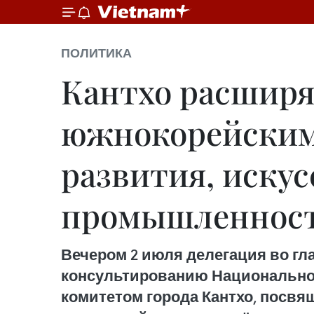
ПОЛИТИКА
Кантхо расширя
южнокорейскими
развития, искус
промышленнос
Вечером 2 июля делегация во гл
консультированию Национальног
комитетом города Кантхо, посвя