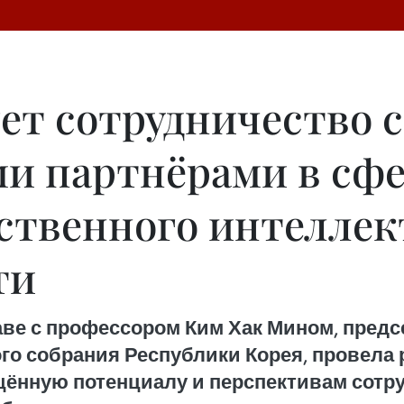
ет сотрудничество с
 партнёрами в сфер
ственного интеллек
ти
аве с профессором Ким Хак Мином, предс
о собрания Республики Корея, провела 
щённую потенциалу и перспективам сотр