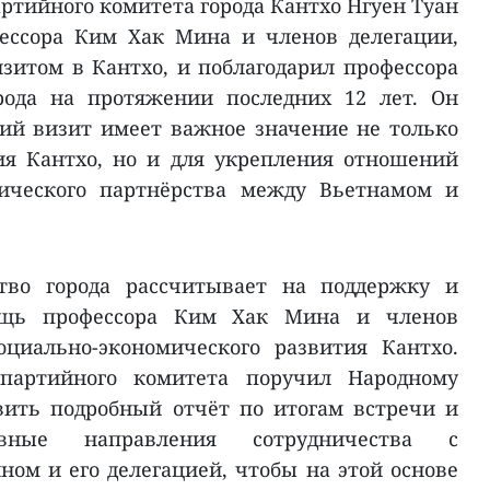
ртийного комитета города Кантхо Нгуен Туан
ессора Ким Хак Мина и членов делегации,
итом в Кантхо, и поблагодарил профессора
рода на протяжении последних 12 лет. Он
ий визит имеет важное значение не только
ия Кантхо, но и для укрепления отношений
гического партнёрства между Вьетнамом и
тво города рассчитывает на поддержку и
ощь профессора Ким Хак Мина и членов
оциально-экономического развития Кантхо.
 партийного комитета поручил Народному
вить подробный отчёт по итогам встречи и
ивные направления сотрудничества с
ом и его делегацией, чтобы на этой основе