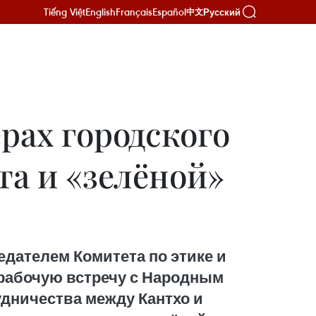
Tiếng Việt
English
Français
Español
Русский
中文
ах городского
та и «зелёной»
едателем Комитета по этике и
рабочую встречу с Народным
удничества между Кантхо и