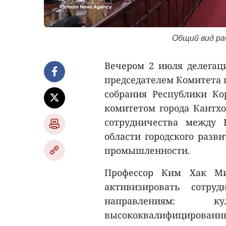
Общий вид ра
Вечером 2 июля делегац
председателем Комитета 
собрания Республики Ко
комитетом города Кантх
сотрудничества между
области городского разви
промышленности.
Профессор Ким Хак Ми
активизировать сотру
направлениям: к
высококвалифицированн