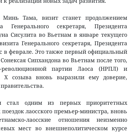
 к реализации новых задач развития.
 Минь Тама, визит станет продолжением
та Генерального секретаря, Президента
луна Сисулита во Вьетнам в январе текущего
 визита Генерального секретаря, Президента
ос в феврале. Это также первый официальный
Сонексая Сипхандона во Вьетнам после того,
о-революционной партии Лаоса (НРПЛ) и
я X созыва вновь выразили ему доверие,
 правительства.
м стал одним из первых приоритетных
поездок лаосского премьер-министра, вновь
етнамско-лаосские отношения неизменно
евых мест во внешнеполитическом курсе