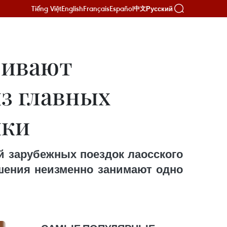
Tiếng Việt
English
Français
Español
Русский
中文
ривают
з главных
ики
й зарубежных поездок лаосского
ошения неизменно занимают одно