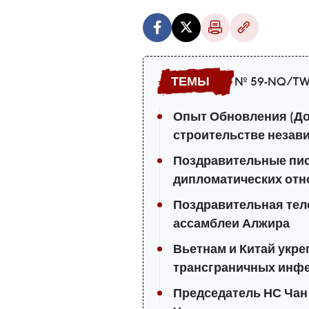
№ 59-NQ/TW
Опыт Обновления (До
строительстве незав
Поздравительные пис
дипломатических отн
Поздравительная те
ассамблеи Алжира
Вьетнам и Китай укр
трансграничных инф
Председатель НС Чан