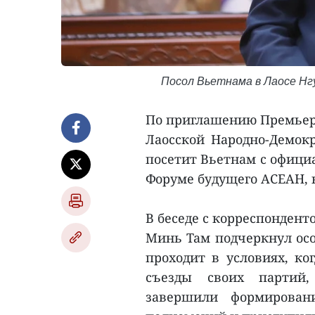
Посол Вьетнама в Лаосе Нг
По приглашению Премьер
Лаосской Народно-Демок
посетит Вьетнам с офици
Форуме будущего АСЕАН, к
В беседе с корреспондент
Минь Там подчеркнул осо
проходит в условиях, ко
съезды своих партий
завершили формирован