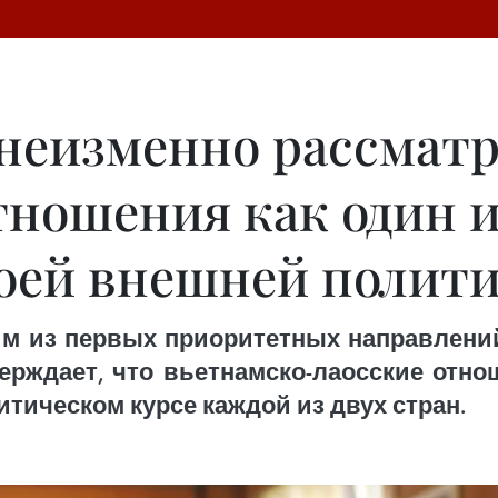
 неизменно рассмат
тношения как один и
оей внешней полит
ним из первых приоритетных направлени
ерждает, что вьетнамско-лаосские отн
тическом курсе каждой из двух стран.