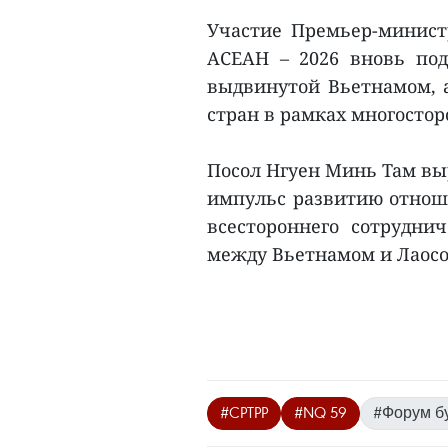
Участие Премьер-минист
АСЕАН – 2026 вновь по
выдвинутой Вьетнамом, 
стран в рамках многосто
Посол Нгуен Минь Там вы
импульс развитию отноше
всестороннего сотруднич
между Вьетнамом и Лаосом
#CPTPP
#NQ 59
#Форум б