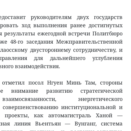
доставит руководителям двух государств
ровать ход выполнения ранее достигнутых
я результаты ежегодной встречи Политбюро
кже 48-го заседания Межправительственной
лаосскому двустороннему сотрудничеству, и
равления для дальнейшего углубления
вного взаимодействия.
, отметил посол Нгуен Минь Там, стороны
ое внимание развитию стратегической
заимосвязанности, энергетического
е совершенствованию институциональной и
е проекты, как автомагистраль Ханой —
жная линия Вьентьян — Вунганг, система