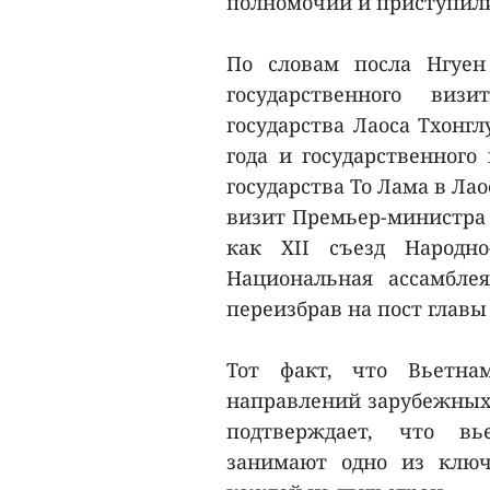
полномочий и приступили
По словам посла Нгуен
государственного визи
государства Лаоса Тхонг
года и государственного
государства То Лама в Ла
визит Премьер-министра 
как XII съезд Народн
Национальная ассамбле
переизбрав на пост главы
Тот факт, что Вьетна
направлений зарубежных 
подтверждает, что вь
занимают одно из ключ