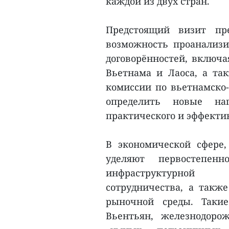
каждой из двух стран.
Предстоящий визит пре
возможность проанализи
договорённостей, включа
Вьетнама и Лаоса, а та
комиссии по вьетнамско-
определить новые нап
практического и эффекти
В экономической сфере
уделяют первостепенн
инфраструктурной в
сотрудничества, а такж
рыночной среды. Таки
Вьентьян, железнодоро