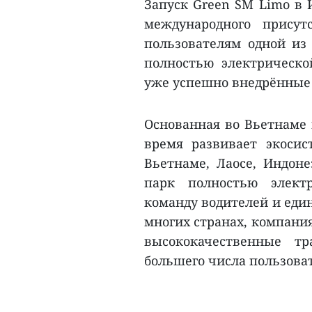
Запуск Green SM Limo в
международного прису
пользователям одной и
полностью электрическо
уже успешно внедрённые
Основанная во Вьетнаме 
время развивает экосис
Вьетнаме, Лаосе, Индон
парк полностью электр
команду водителей и еди
многих странах, компания
высококачественные т
большего числа пользоват