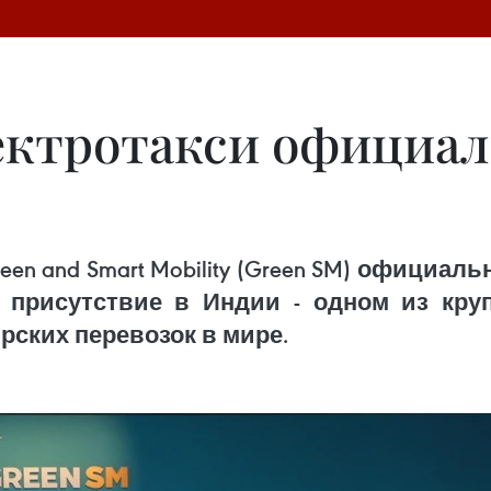
ектротакси официа
n and Smart Mobility (Green SM) официаль
 присутствие в Индии - одном из кр
ских перевозок в мире.