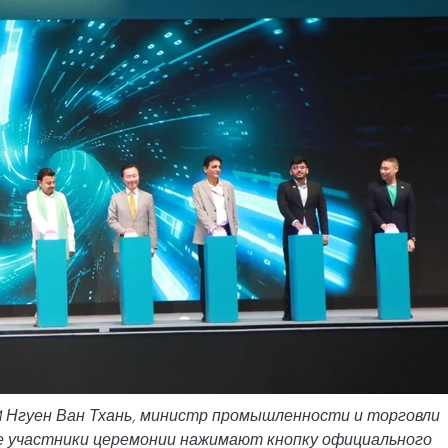
M Нгуен Ван Тхань, министр промышленности и торговли
е участники церемонии нажимают кнопку официального