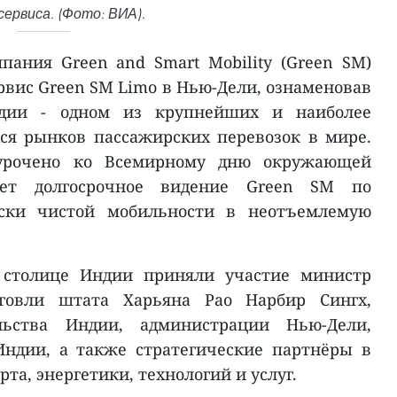
сервиса. (Фото: ВИА).
ания Green and Smart Mobility (Green SM)
рвис Green SM Limo в Нью-Дели, ознаменовав
ндии - одном из крупнейших и наиболее
я рынков пассажирских перевозок в мире.
урочено ко Всемирному дню окружающей
ает долгосрочное видение Green SM по
ски чистой мобильности в неотъемлемую
 столице Индии приняли участие министр
говли штата Харьяна Рао Нарбир Сингх,
льства Индии, администрации Нью-Дели,
Индии, а также стратегические партнёры в
та, энергетики, технологий и услуг.