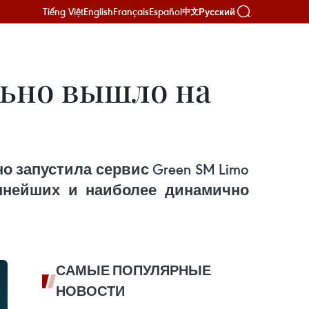
Tiếng Việt
English
Français
Español
Русский
中文
льно вышло на
но запустила сервис Green SM Limo
упнейших и наиболее динамично
САМЫЕ ПОПУЛЯРНЫЕ
НОВОСТИ