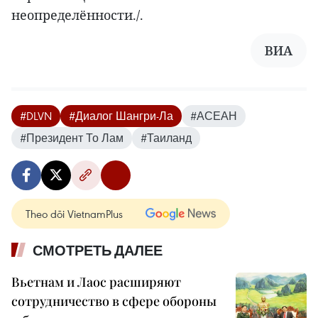
неопределённости./.
ВИА
#DLVN
#Диалог Шангри-Ла
#АСЕАН
#Президент То Лам
#Таиланд
Theo dõi VietnamPlus
СМОТРЕТЬ ДАЛЕЕ
Вьетнам и Лаос расширяют
сотрудничество в сфере обороны