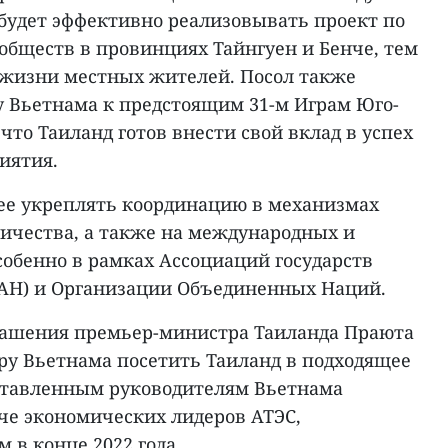
 будет эффективно реализовывать проект по
обществ в провинциях Тайнгуен и Бенче, тем
жизни местных жителей. Посол также
у Вьетнама к предстоящим 31-м Играм Юго-
что Таиланд готов внести свой вклад в успех
иятия.
ее укреплять координацию в механизмах
ничества, а также на международных и
собенно в рамках Ассоциаций государств
АН) и Организации Объединенных Наций.
лашения премьер-министра Таиланда Праюта
у Вьетнама посетить Таиланд в подходящее
ставленным руководителям Вьетнама
че экономических лидеров АТЭС,
 в конце 2022 года.