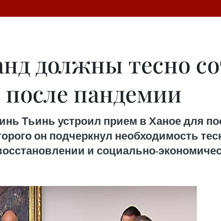
анд должны тесно со
 после пандемии
инь Тьинь устроил прием в Ханое для по
торого он подчеркнул необходимость тес
восстановлении и социально-экономиче