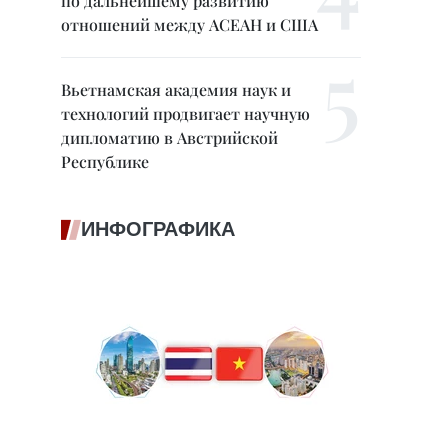
по дальнейшему развитию
отношений между АСЕАН и США
Вьетнамская академия наук и
технологий продвигает научную
дипломатию в Австрийской
Республике
ИНФОГРАФИКА