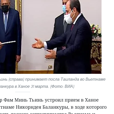
инь (справа) принимает посла Таиланда во Вьетнаме
анкура в Ханое 31 марта. (Фото: ВИА)
р Фам Минь Тьинь устроил прием в Ханое
етнаме Никорндея Баланкуры, в ходе которого