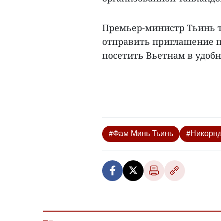
Премьер-министр Тьинь т
отправить приглашение 
посетить Вьетнам в удобно
#Фам Минь Тьинь
#Никорн