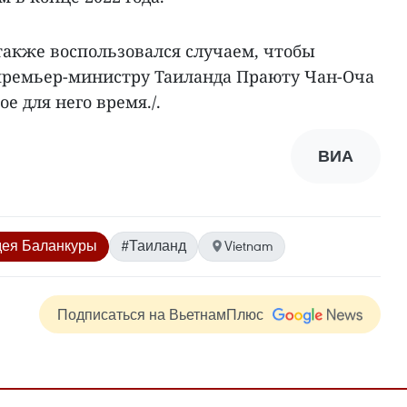
акже воспользовался случаем, чтобы
премьер-министру Таиланда Праюту Чан-Оча
е для него время./.
ВИА
дея Баланкуры
#Таиланд
Vietnam
Подписаться на ВьетнамПлюс