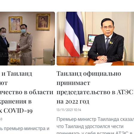
 и Таиланд
Таиланд официально
яют
принимает
ичество в области
председательство в АТЭС
хранения в
на 2022 год
х COVID-19
13/11/2021 10:14
Премьер-министр Таиланда сказал
33
что Таиланд удостоился чести
ь премьер-министра и
принимать у себя встречи АТЭС в