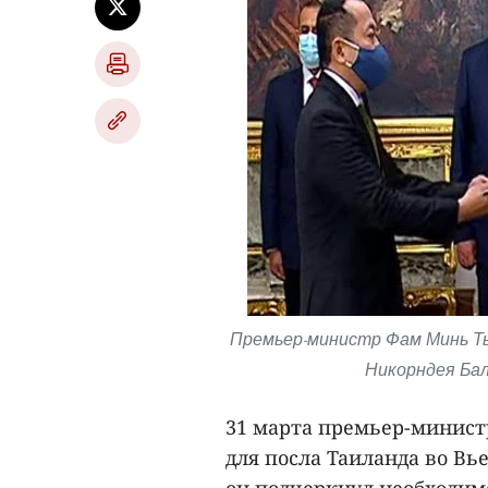
Премьер-министр Фам Минь Ть
Никорндея Бал
31 марта премьер-минист
для посла Таиланда во Вь