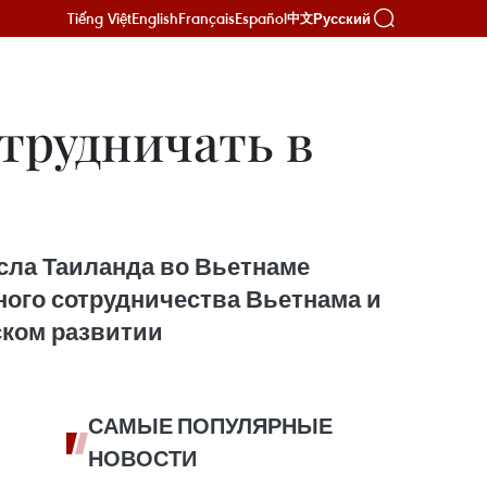
Tiếng Việt
English
Français
Español
Русский
中文
трудничать в
сла Таиланда во Вьетнаме
ного сотрудничества Вьетнама и
ском развитии
САМЫЕ ПОПУЛЯРНЫЕ
НОВОСТИ