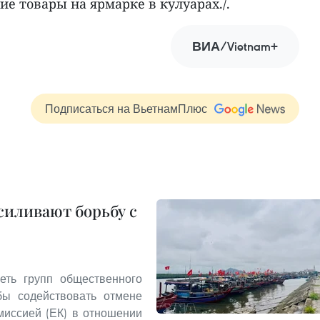
е товары на ярмарке в кулуарах./.
ВИА/Vietnam+
Подписаться на ВьетнамПлюс
иливают борьбу с
еть групп общественного
бы содействовать отмене
миссией (ЕК) в отношении