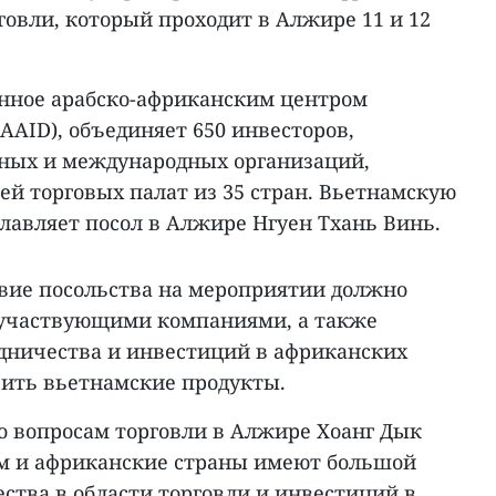
овли, который проходит в Алжире 11 и 12
нное арабско-африканским центром
AAID), объединяет 650 инвесторов,
ных и международных организаций,
ей торговых палат из 35 стран. Вьетнамскую
лавляет посол в Алжире Нгуен Тхань Винь.
твие посольства на мероприятии должно
с участвующими компаниями, а также
дничества и инвестиций в африканских
вить вьетнамские продукты.
о вопросам торговли в Алжире Хоанг Дык
ам и африканские страны имеют большой
ства в области торговли и инвестиций в