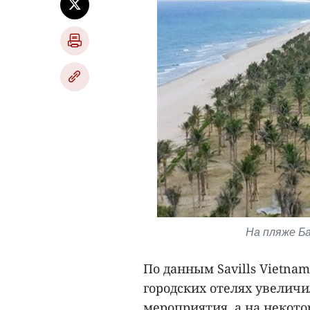
На пляже Ба
По данным Savills Vietnam
городских отелях увелич
мероприятия, а на некот