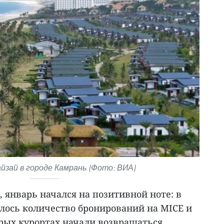
йзай в городе Камрань (Фото: ВИА)
, январь начался на позитивной ноте: в
илось количество бронирований на MICE и
орых курортах начали возвращаться