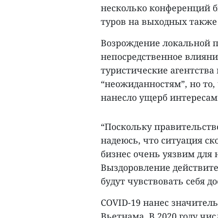
несколько конференций 
туров на выходных также 
Возрождение локальной п
непосредственное влияние
туристические агентства 
“неожиданностям”, но то,
нанесло ущерб интересам
“Поскольку правительство
надеюсь, что ситуация ск
бизнес очень уязвим для
Выздоровление действител
будут чувствовать себя до
COVID-19 нанес значител
Вьетнама. В 2020 году ч