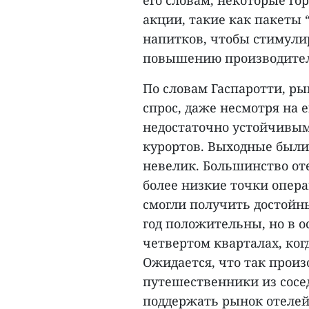
его словам, некоторые г
акции, такие как пакеты 
напитков, чтобы стимули
повышению производител
По словам Гаспаротти, р
спрос, даже несмотря на 
недостаточно устойчивым
курортов. Выходные были
невелик. Большинство от
более низкие точки опер
смогли получить достойны
год положительны, но в о
четвертом кварталах, ког
Ожидается, что так произ
путешественники из сосед
поддержать рынок отелей