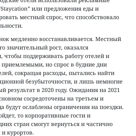
ородские отели использовали рекламные
“Staycation” или предложения еды и
ровать местный спрос, что способствовало
ьности.
ынок медленно восстанавливается. Местный
его значительный рост, оказался
, чтобы поддерживать работу отелей и
 приемлемыми, но спрос в будние дни
елей, сокращая расходы, пытались найти
ационной безубыточности, и лишь немногие
й результат в 2020 году. Ожидания на 2021
сновном сосредоточены на третьем и
да будут ослаблены ограничения на поездки.
ойдет, то корпоративные гости и
них стран смогут вернуться и частично
 и курортов.