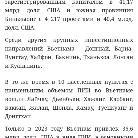
зарегистрированным капиталом в 41,17
млрд. долл. США и южная провинция
Биньзыонг с 4 217 проектами и 40,4 млрд.
долл. США.
Среди других крупных инвестиционных
направлений Вьетнама - Донгнай, Бариа-
Вунгтау, Хайфон, Бакнинь, Тханьхоа, Лонган
и Куангнинь.
В то же время в 10 населенных пунктах с
наименьшим объемом ПИИ во Вьетнаме
вошли Лайчау, Дьенбьен, Хажанг, Каобанг,
Баккан, Жалай, Шонла, Камау, Туенкуанг и
Донгтхап.
Только в 2023 году Вьетнам привлек 36,6
млрд. долл. США в виде ПИИ, а основными