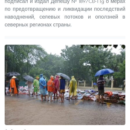
подписал и издал Депешу № 189/CĐ-TTg о мерах
по предотвращению и ликвидации последствий
наводнений, селевых потоков и оползней в
северных регионах страны.