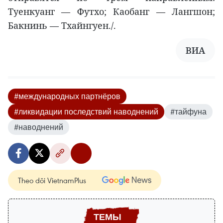
Туенкуанг — Футхо; Каобанг — Лангшон;
Бакнинь — Тхайнгуен./.
ВИА
#международных партнёров
#ликвидации последствий наводнений
#тайфуна
#наводнений
Theo dõi VietnamPlus