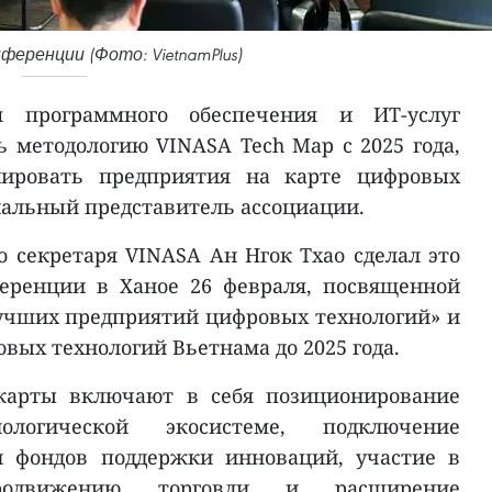
ференции (Фото: VietnamPlus)
я программного обеспечения и ИТ-услуг
ь методологию VINASA Tech Map с 2025 года,
ировать предприятия на карте цифровых
иальный представитель ассоциации.
о секретаря VINASA Ан Нгок Тхао сделал это
ференции в Ханое 26 февраля, посвященной
учших предприятий цифровых технологий» и
вых технологий Вьетнама до 2025 года.
карты включают в себя позиционирование
логической экосистеме, подключение
и фондов поддержки инноваций, участие в
родвижению торговли и расширение