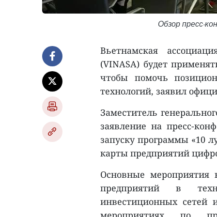
Обзор пресс-кон
Вьетнамская ассоциаци
(VINASA) будет применят
чтобы помочь позицион
технологий, заявил офиц
Заместитель генеральног
заявление на пресс-кон
запуску программы «10 л
карты предприятий цифро
Основные мероприятия 
предприятий в техно
инвестиционных сетей 
мероприятиях по п