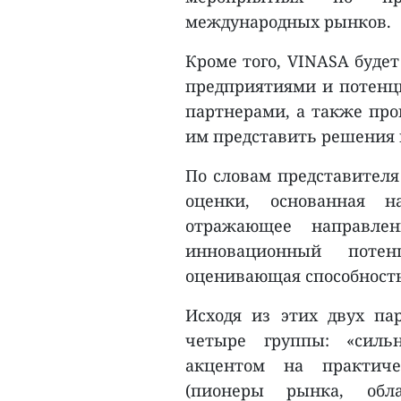
международных рынков.
Кроме того, VINASA буде
предприятиями и потен
партнерами, а также про
им представить решения 
По словам представителя
оценки, основанная н
отражающее направле
инновационный поте
оценивающая способность
Исходя из этих двух па
четыре группы: «силь
акцентом на практиче
(пионеры рынка, об