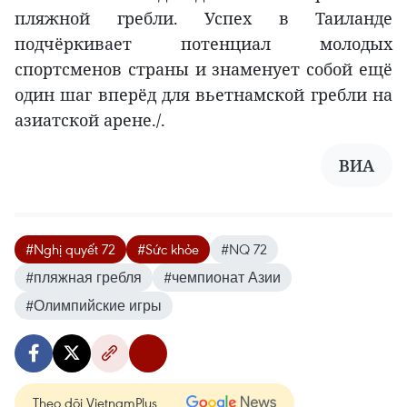
пляжной гребли. Успех в Таиланде
подчёркивает потенциал молодых
спортсменов страны и знаменует собой ещё
один шаг вперёд для вьетнамской гребли на
азиатской арене./.
ВИА
#Nghị quyết 72
#Sức khỏe
#NQ 72
#пляжная гребля
#чемпионат Азии
#Олимпийские игры
Theo dõi VietnamPlus