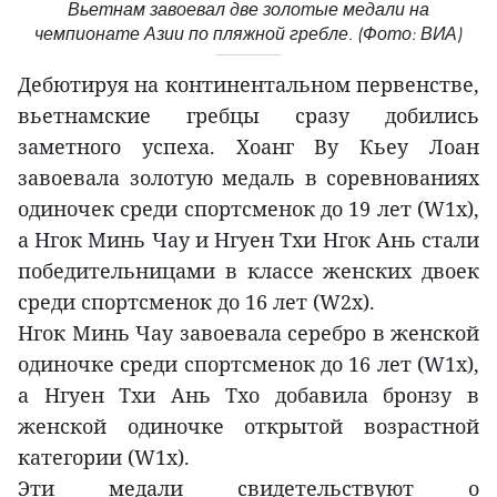
Вьетнам завоевал две золотые медали на
чемпионате Азии по пляжной гребле. (Фото: ВИА)
Дебютируя на континентальном первенстве,
вьетнамские гребцы сразу добились
заметного успеха. Хоанг Ву Кьеу Лоан
завоевала золотую медаль в соревнованиях
одиночек среди спортсменок до 19 лет (W1x),
а Нгок Минь Чау и Нгуен Тхи Нгок Ань стали
победительницами в классе женских двоек
среди спортсменок до 16 лет (W2x).
Нгок Минь Чау завоевала серебро в женской
одиночке среди спортсменок до 16 лет (W1x),
а Нгуен Тхи Ань Тхо добавила бронзу в
женской одиночке открытой возрастной
категории (W1x).
Эти медали свидетельствуют о