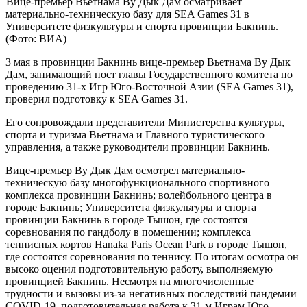
Вице-премьер Вьетнама Ву Дык Дам осматривает
материально-техническую базу для SEA Games 31 в
Университете физкультуры и спорта провинции Бакнинь.
(Фото: ВИА)
3 мая в провинции Бакнинь вице-премьер Вьетнама Ву Дык
Дам, занимающий пост главы Государственного комитета по
проведению 31-х Игр Юго-Восточной Азии (SEA Games 31),
проверил подготовку к SEA Games 31.
Его сопровождали представители Министерства культуры,
спорта и туризма Вьетнама и Главного туристического
управления, а также руководители провинции Бакнинь.
Вице-премьер Ву Дык Дам осмотрел материально-
техническую базу многофункционального спортивного
комплекса провинции Бакнинь; волейбольного центра в
городе Бакнинь; Университета физкультуры и спорта
провинции Бакнинь в городе Тышон, где состоятся
соревнования по гандболу в помещении; комплекса
теннисных кортов Hanaka Paris Ocean Park в городе Тышон,
где состоятся соревнования по теннису. По итогам осмотра он
высоко оценил подготовительную работу, выполняемую
провинцией Бакнинь. Несмотря на многочисленные
трудности и вызовы из-за негативных последствий пандемии
COVID-19, подготовительная работа к 31-м Играм Юго-