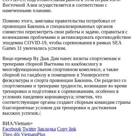
Восточной Азии осуществляется в соответствии с
намеченными планами.
Помимо этого, замглавы правительства потребовал от
провинции Бакнинь и специализированных органов
совместно пересмотреть свои работы и задачи, справиться с
возникшими проблемами и активизировать противодействие
эпидемии COVID-19, чтобы соревнования в рамках SEA
Games 31 увенчались успехом.
Вице-премьер Ву Дык Дам нанес визиты спортсменам и
тренерами сборной Вьетнама по кикбоксингу в
многофункциональном спортивном комплексе, а также
сборной по гандболу в помещении в Университете
физкультуры и спорта провинции Бакнинь. Он разделил со
спортсменами и тренерами трудности, возникшие во время
тренировки и подготовки к соревнованиям, особенно в
условиях пандемии коронавируса; отметив, что
соответствующие органы создают сборным командам страны
благоприятные условия для тренировки и достижения
высоких успехов./.
ВИА/Vietnam+
Facebook
Twitter
Закладка
Copy link
Theo dõi VietnamPlus