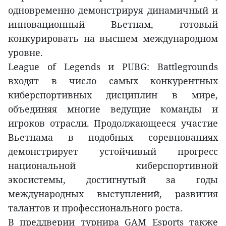
одновременно демонстрируя динамичный и
инновационный Вьетнам, готовый
конкурировать на высшем международном
уровне.
League of Legends и PUBG: Battlegrounds
входят в число самых конкурентных
киберспортивных дисциплин в мире,
объединяя многие ведущие команды и
игроков отрасли. Продолжающееся участие
Вьетнама в подобных соревнованиях
демонстрирует устойчивый прогресс
национальной киберспортивной
экосистемы, достигнутый за годы
международных выступлений, развития
талантов и профессионального роста.
В преддверии турнира GAM Esports также