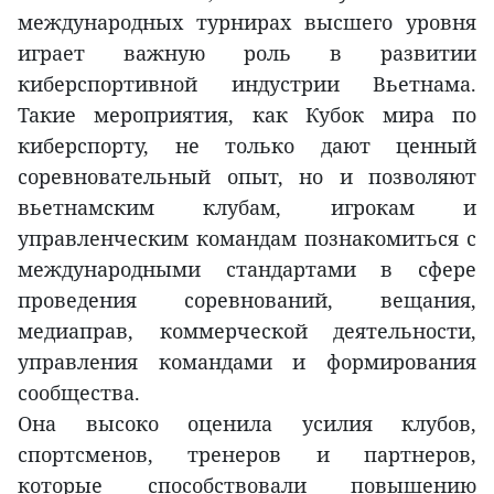
международных турнирах высшего уровня
играет важную роль в развитии
киберспортивной индустрии Вьетнама.
Такие мероприятия, как Кубок мира по
киберспорту, не только дают ценный
соревновательный опыт, но и позволяют
вьетнамским клубам, игрокам и
управленческим командам познакомиться с
международными стандартами в сфере
проведения соревнований, вещания,
медиаправ, коммерческой деятельности,
управления командами и формирования
сообщества.
Она высоко оценила усилия клубов,
спортсменов, тренеров и партнеров,
которые способствовали повышению