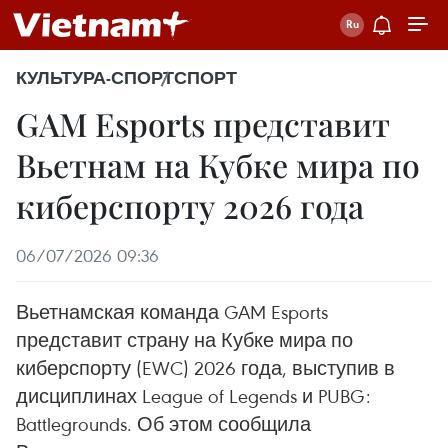
КУЛЬТУРА-СПОРТ
СПОРТ
GAM Esports представит
Вьетнам на Кубке мира по
киберспорту 2026 года
06/07/2026 09:36
Вьетнамская команда GAM Esports
представит страну на Кубке мира по
киберспорту (EWC) 2026 года, выступив в
дисциплинах League of Legends и PUBG:
Battlegrounds. Об этом сообщила