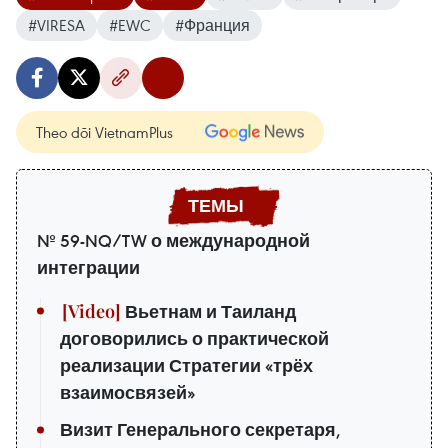
#VIRESA
#EWC
#Франция
Theo dõi VietnamPlus
№ 59-NQ/TW о международной
интеграции
Вьетнам и Таиланд
договорились о практической
реализации Стратегии «трёх
взаимосвязей»
Визит Генерального секретаря,