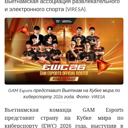
Вьетнамская ассоциация развлекательного
и электронного спорта (VIRESA).
GAM Esports представит Вьетнам на Кубке мира по
киберспорту 2026 года. Фото: VIRESA
Вьетнамская команда GAM Esports
представит страну на Кубке мира по
киберспорту (EWC) 2026 года, выступив в