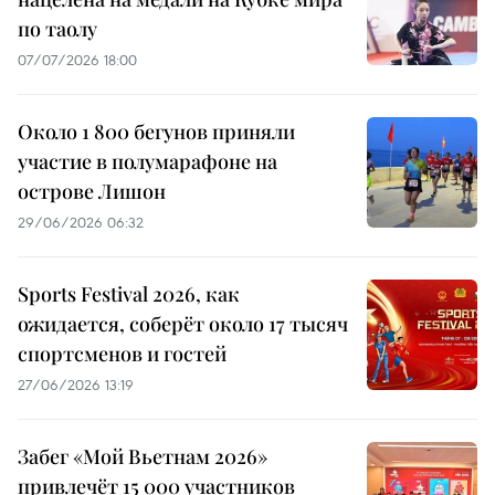
по таолу
07/07/2026 18:00
Около 1 800 бегунов приняли
участие в полумарафоне на
острове Лишон
29/06/2026 06:32
Sports Festival 2026, как
ожидается, соберёт около 17 тысяч
спортсменов и гостей
27/06/2026 13:19
Забег «Мой Вьетнам 2026»
привлечёт 15 000 участников