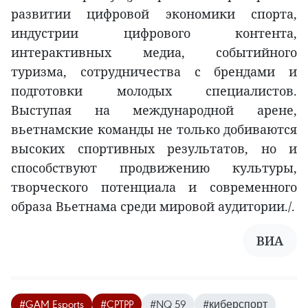
развитии цифровой экономики спорта,
индустрии цифрового контента,
интерактивных медиа, событийного
туризма, сотрудничества с брендами и
подготовки молодых специалистов.
Выступая на международной арене,
вьетнамские команды не только добиваются
высоких спортивных результатов, но и
способствуют продвижению культуры,
творческого потенциала и современного
образа Вьетнама среди мировой аудитории./.
ВИА
#GAM Esports
#CPTPP
#NQ 59
#киберспорт