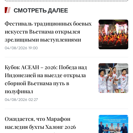
СМОТРЕТЬ ДАЛЕЕ
Фестиваль традиционных боевых
искусств Вьетнама открылся
зрелищными выступлениями
04/08/2026 19:00
Кубок АСЕАН – 2026: Победа над
Индонезией на выезде открыла
сборной Вьетнама путь в
полуфинал
04/08/2026 02:27
Ожидается, что Марафон
наследия бухты Халонг 2026