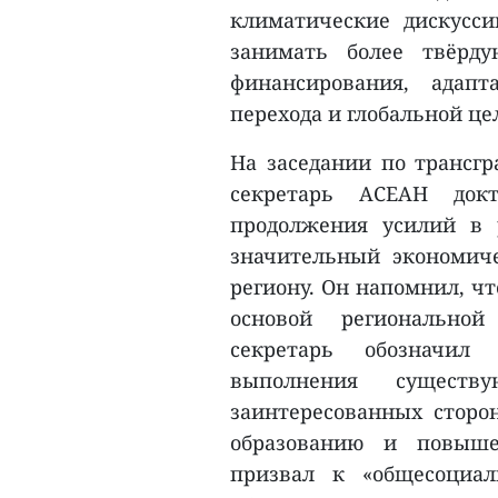
климатические дискусс
занимать более твёрд
финансирования, адапт
перехода и глобальной це
На заседании по трансг
секретарь АСЕАН до
продолжения усилий в 
значительный экономич
региону. Он напомнил, чт
основой региональной
секретарь обозначил
выполнения существ
заинтересованных сторо
образованию и повыше
призвал к «общесоциа