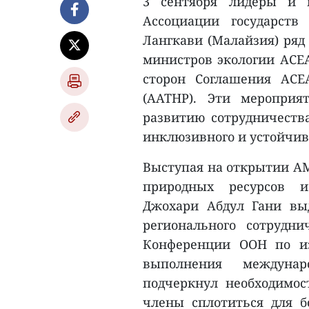
3 сентября лидеры и 
Ассоциации государств
Лангкави (Малайзия) ряд
министров экологии АСЕА
сторон Соглашения АСЕ
(AATHP). Эти мероприя
развитию сотрудничества
инклюзивного и устойчив
Выступая на открытии A
природных ресурсов и
Джохари Абдул Гани вы
регионального сотрудн
Конференции ООН по из
выполнения междунар
подчеркнул необходимос
члены сплотиться для б