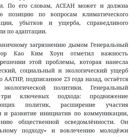
ии. По его словам, АСЕАН может и должна
ую позицию по вопросам климатического
ации, убытков и ущерба, справедливого
ли по адаптации.
раничному загрязнению дымом Генеральный
ктор Као Ким Хоун отметил важность
решении этой проблемы, которая нанесла
еский, социальный и экологический ущерб
о AATHP, подписанное 23 года назад, остаётся
 экологической политики. Генеральный
 три ключевых подхода: продвижение
ующих политик, расширение участия
н и развитие инициатив по коммуникации,
нию общественной осведомлённости. Он
льному подходу» и вовлечению молодёжи