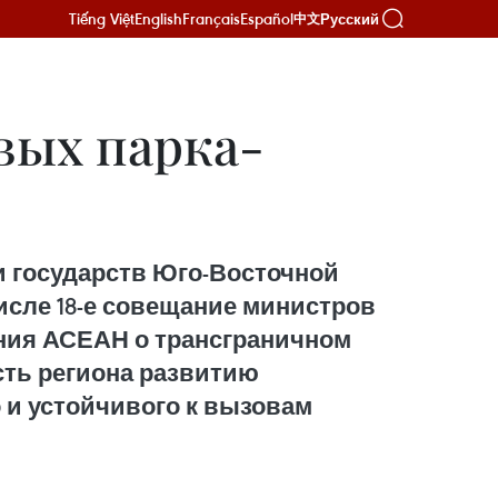
Tiếng Việt
English
Français
Español
Русский
中文
вых парка-
 государств Юго-Восточной
исле 18-е совещание министров
ения АСЕАН о трансграничном
сть региона развитию
 и устойчивого к вызовам