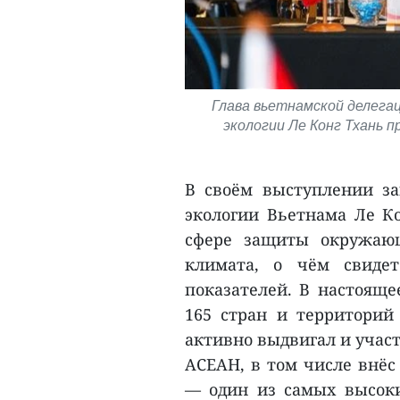
Глава вьетнамской делега
экологии Ле Конг Тхань п
В своём выступлении за
экологии Вьетнама Ле К
сфере защиты окружаю
климата, о чём свиде
показателей. В настояще
165 стран и территорий
активно выдвигал и учас
АСЕАН, в том числе внёс
— один из самых высоки