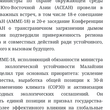
министры по охране окружающей среды
 Юго-Восточной Азии (АСЕАН) провели в
 важных встреч, в том числе 18-е совещание
Н (AMME-18) и 20-е заседание Конференции
АН о трансграничном загрязнении дымом
тия подтвердили приверженность региона
 и совместных действий ради устойчивого,
ого к вызовам будущего.
MME-18, исполняющий обязанности министра
 экологической устойчивости Малайзии
делил три основных приоритета: усиление
ичества, выработка общей позиции к 30-й
менению климата (COP30) и активизация
одных экологических соглашений. Он
ть единой позиции и призвал государства-
олее эффективного влияния на глобальные