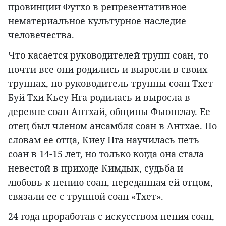
провинции Футхо в репрезентативное
нематериальное культурное наследие
человечества.
Что касается руководителей трупп соан, то
почти все они родились и выросли в своих
труппах, но руководитель труппы соан Тхет
Буй Тхи Кьеу Нга родилась и выросла в
деревне соан Антхай, общины Фыонглау. Ее
отец был членом ансамбля соан в Антхае. По
словам ее отца, Киеу Нга научилась петь
соан в 14-15 лет, но только когда она стала
невестой в приходе Кимдык, судьба и
любовь к пению соан, переданная ей отцом,
связали ее с труппой соан «Тхет».
24 года проработав с искусством пения соан,