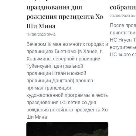
празднования дня
собрани
рождения президента Хо
20/05/2020 04:
Ши Мина
После про
приветстви
19/05/2020 09:42
НС Нгуен Т
Вечером 18 мая во многих городах и
вступитель
провинциях Вьетнама (в Ханое, г.
НС 14-ого с
Хошимине, северной провинции
Туйенкуанг, центральной
провинции Нгеан и южной
провинции Донгтхап) прошла
прямая трансляция
художественной программы в честь
празднования 130-летия со дня
рождения покойного президента Хо
Ши Мина