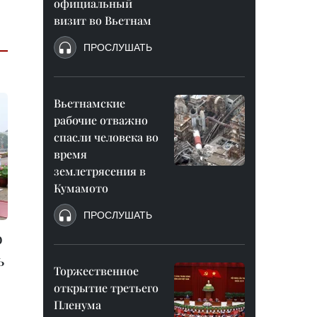
официальный
визит во Вьетнам
ПРОСЛУШАТЬ
Вьетнамские
рабочие отважно
спасли человека во
время
землетрясения в
Кумамото
ПРОСЛУШАТЬ
о
ь
Торжественное
открытие третьего
Пленума