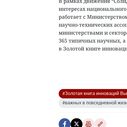
В рамках движения “Солид
интересах национального 
работает с Министерство
научно-технических ассо
министерствами и сектор
365 типичных научных, а
в Золотой книге инноваци
#Золотая книга инноваций Вь
#важных в повседневной жиз