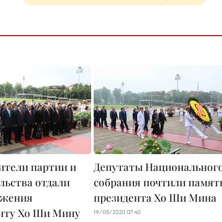
ители партии и
Депутаты Национальног
льства отдали
собрания почтили памят
ажения
президента Хо Ши Мина
нту Хо Ши Мину
19/05/2020 07:40