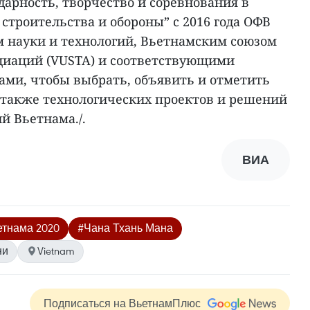
арность, творчество и соревнования в
строительства и обороны” с 2016 года ОФВ
м науки и технологий, Вьетнамским союзом
циаций (VUSTA) и соответствующими
ами, чтобы выбрать, объявить и отметить
 также технологических проектов и решений
й Вьетнама./.
ВИА
етнама 2020
#Чана Тхань Мана
ни
Vietnam
Подписаться на ВьетнамПлюс