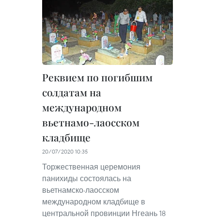
Реквием по погибшим
солдатам на
международном
вьетнамо-лаосском
кладбище
20/07/2020 10:35
Торжественная церемония
панихиды состоялась на
вьетнамско-лаосском
международном кладбище в
центральной провинции Нгеань 18