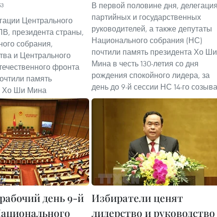
В первой половине дня, делегаци
53
партийных и государственных
егации Центрального
руководителей, а также депутаты
ПВ, президента страны,
Национального собрания (НС)
ого собрания,
почтили память президента Хо Ши
тва и Центрального
Мина в честь 130-летия со дня
течественного фронта
рождения спокойного лидера, за
очтили память
день до 9-й сессии НС 14-го созыва
а Хо Ши Мина
рабочий день 9-й
Избиратели ценят
Национального
лидерство и руководство