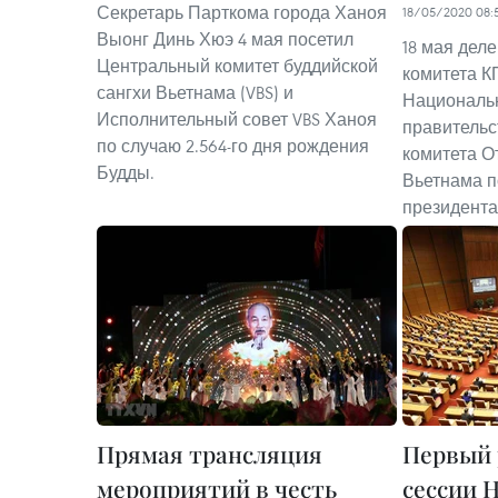
Секретарь Парткома города Ханоя
18/05/2020 08:
Выонг Динь Хюэ 4 мая посетил
18 мая дел
Центральный комитет буддийской
комитета К
сангхи Вьетнама (VBS) и
Национальн
Исполнительный совет VBS Ханоя
правительс
по случаю 2.564-го дня рождения
комитета О
Будды.
Вьетнама п
президент
Прямая трансляция
Первый 
мероприятий в честь
сессии 