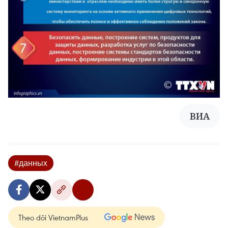
ВИА
#данных
Theo dõi VietnamPlus