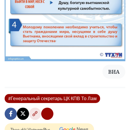
ВИА
#Генеральный секретарь ЦК КПВ То Лам
Theo dõi VietnamPlus