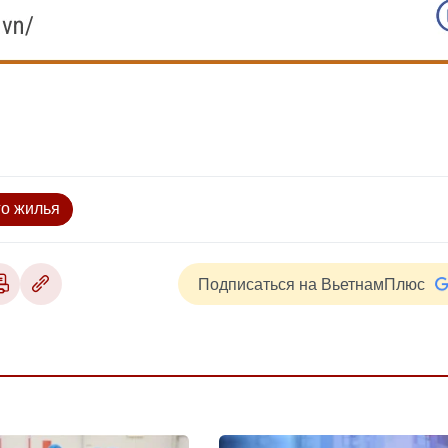
го жилья
Подписаться на ВьетнамПлюс