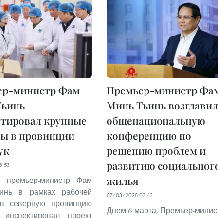
ер-министр Фам
Премьер-министр Фа
Тьинь
Минь Тьинь возглавил
ктировал крупные
общенациональную
ы в провинции
конференцию по
ук
решению проблем и
развитию социальног
3:53
жилья
а премьер-министр Фам
инь в рамках рабочей
07/03/2025 03:43
 в северную провинцию
Днем 6 марта, Премьер-минис
 инспектировал проект