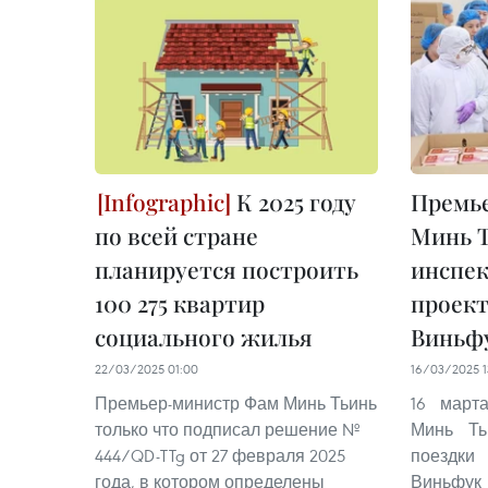
К 2025 году
Премь
по всей стране
Минь 
планируется построить
инспе
100 275 квартир
проект
социального жилья
Виньф
22/03/2025 01:00
16/03/2025 1
Премьер-министр Фам Минь Тьинь
16 март
только что подписал решение №
Минь Ть
444/QD-TTg от 27 февраля 2025
поездки
года, в котором определены
Виньфук