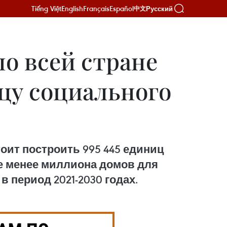
Tiếng Việt
English
Français
Español
Русский
中文
по всей стране
ицу социального
тоит построить 995 445 единиц
е менее миллиона домов для
период 2021-2030 годах.