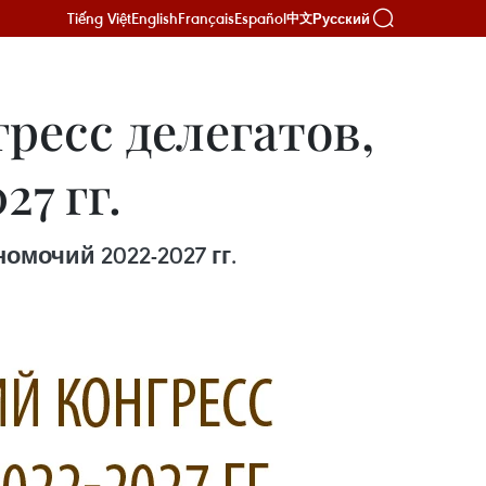
Tiếng Việt
English
Français
Español
Русский
中文
ресс делегатов,
7 гг.
мочий 2022-2027 гг.