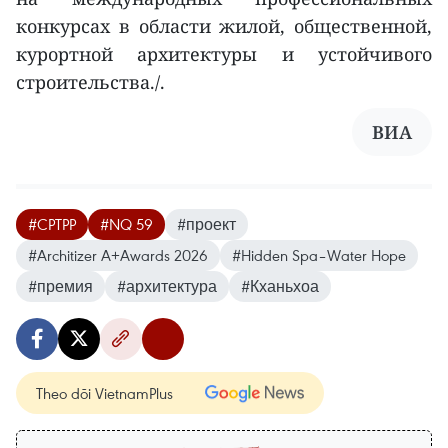
конкурсах в области жилой, общественной,
курортной архитектуры и устойчивого
строительства./.
ВИА
#CPTPP
#NQ 59
#проект
#Architizer A+Awards 2026
#Hidden Spa–Water Hope
#премия
#архитектура
#Кханьхоа
Theo dõi VietnamPlus