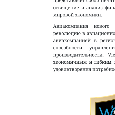
представляет собой печа
освещение и анализ фина
мировой экономики.
Авиакомпания нового 
революцию в авиационной
авиакомпанией в регио
способности управле
производительности, Vi
экономичным и гибким т
удовлетворения потребно