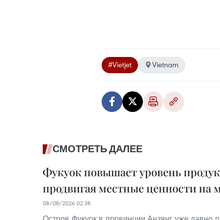
#Vietjet
Vietnam
СМОТРЕТЬ ДАЛЕЕ
Фукуок повышает уровень проду
продвигая местные ценности на 
08/08/2026 02:38
Остров Фукуок в провинции Анзянг уже давно п