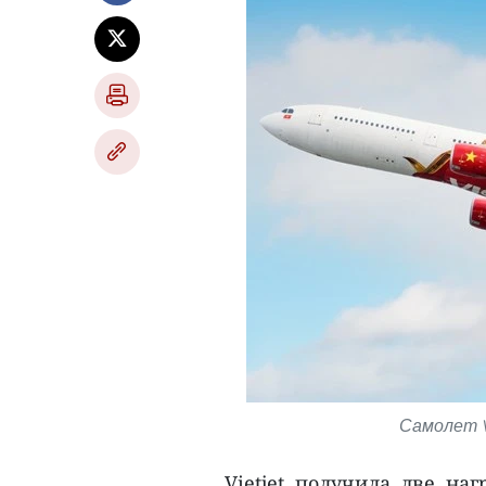
Самолет Vi
Vietjet получила две на