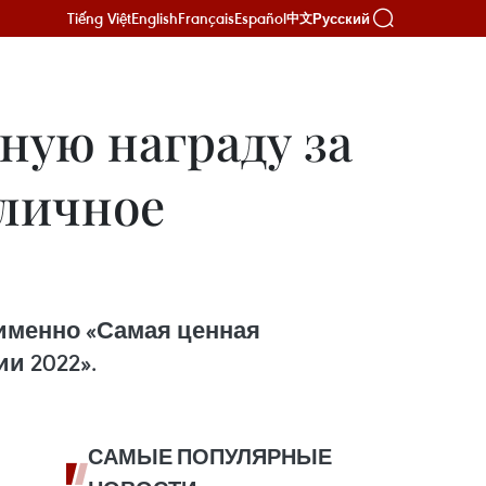
Tiếng Việt
English
Français
Español
Русский
中文
ную награду за
тличное
 а именно «Самая ценная
и 2022».
САМЫЕ ПОПУЛЯРНЫЕ