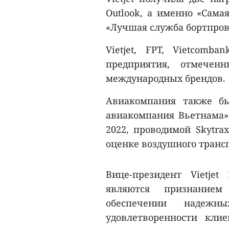
Outlook, а именно «Сама
«Лучшая служба бортпров
Vietjet, FPT, Vietcomb
предприятия, отмечен
международных брендов.
Авиакомпания также бы
авиакомпания Вьетнама» 
2022, проводимой Skytra
оценке воздушного транс
Вице-президент Vietje
являются признание
обеспечении надеж
удовлетворенности кли