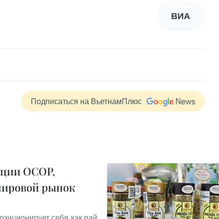
ВИА
Подписаться на ВьетнамПлюс
кции OCOP,
мировой рынок
озиционирует себя как рай