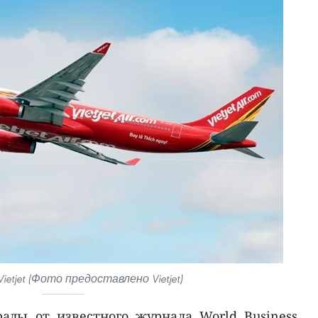
etjet (Фото предоставлено Vietjet)
грады от известного журнала World Business