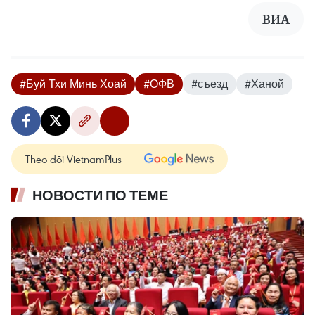
ВИА
#Буй Тхи Минь Хоай
#ОФВ
#съезд
#Ханой
Theo dõi VietnamPlus
НОВОСТИ ПО ТЕМЕ