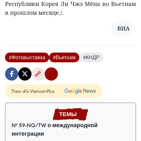
Республики Корея Ли Чжэ Мёна во Вьетнам
в прошлом месяце./.
ВИА
#Фотовыставка
#Вьетнам
#КНДР
Theo dõi VietnamPlus
№ 59-NQ/TW о международной
интеграции