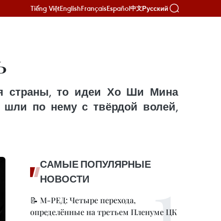
Tiếng Việt
English
Français
Español
Русский
中文
ь
я страны, то идеи Хо Ши Мина
 шли по нему с твёрдой волей,
САМЫЕ ПОПУЛЯРНЫЕ
НОВОСТИ
📝 М-РЕД: Четыре перехода,
определённые на третьем Пленуме ЦК