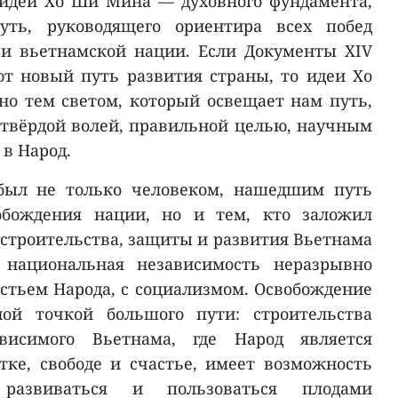
идей Хо Ши Мина — духовного фундамента,
уть, руководящего ориентира всех побед
и вьетнамской нации. Если Документы XIV
т новый путь развития страны, то идеи Хо
о тем светом, который освещает нам путь,
твёрдой волей, правильной целью, научным
 в Народ.
ыл не только человеком, нашедшим путь
обождения нации, но и тем, кто заложил
строительства, защиты и развития Вьетнама
 национальная независимость неразрывно
астьем Народа, с социализмом. Освобождение
ной точкой большого пути: строительства
ависимого Вьетнама, где Народ является
тке, свободе и счастье, имеет возможность
 развиваться и пользоваться плодами