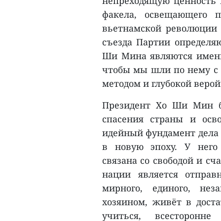
непреходящую ценность 
факела, освещающего п
вьетнамской революции 
съезда Партии определяю
Ши Мина являются именн
чтобы мы шли по нему с 
методом и глубокой верой
Президент Хо Ши Мин б
спасения страны и осв
идейный фундамент дела 
в новую эпоху. У него
связана со свободой и сч
нации является отправ
мирного, единого, нез
хозяином, живёт в доста
учиться, всесторонне