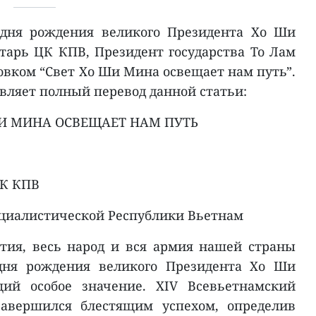
 дня рождения великого Президента Хо Ши
арь ЦК КПВ, Президент государства То Лам
овком “Свет Хо Ши Мина освещает нам путь”.
вляет полный перевод данной статьи:
ШИ МИНА ОСВЕЩАЕТ НАМ ПУТЬ
ЦК КПВ
оциалистической Республики Вьетнам
ртия, весь народ и вся армия нашей страны
 дня рождения великого Президента Хо Ши
й особое значение. XIV Всевьетнамский
авершился блестящим успехом, определив