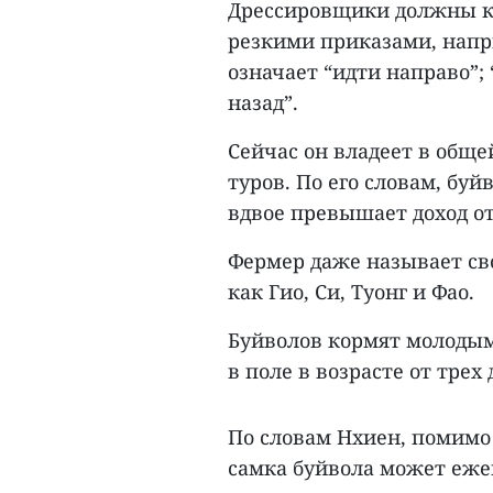
Дрессировщики должны к
резкими приказами, напри
означает “идти направо”; 
назад”.
Сейчас он владеет в общ
туров. По его словам, буй
вдвое превышает доход о
Фермер даже называет св
как Гио, Си, Туонг и Фао.
Буйволов кормят молодым
в поле в возрасте от трех д
По словам Нхиен, помимо 
самка буйвола может еже