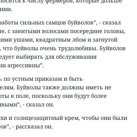
носится к числу фермеров, которые дольше
нии.
аботы сильных самцов буйволов”, - сказал
е, с завитыми волосами посередине головы,
ими ушами, квадратным лбом и загнутой
м, что буйволы очень трудолюбивы. Буйволов
ледует выбирать для обслуживания
ни агрессивны”.
ь по устным приказам и быть
елям. Буйволы также должны иметь не
оты в поле, поскольку они будут более
ыми”, - сказал он.
ухи и солнцезащитный крем, чтобы они были
в”, - рассказал он.