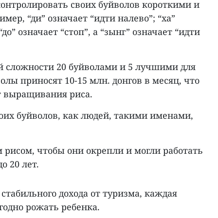
онтролировать своих буйволов короткими и
мер, “ди” означает “идти налево”; “ха”
“до” означает “стоп”, а “зынг” означает “идти
ей сложности 20 буйволами и 5 лучшими для
волы приносят 10-15 млн. донгов в месяц, что
т выращивания риса.
оих буйволов, как людей, такими именами,
 рисом, чтобы они окрепли и могли работать
о 20 лет.
стабильного дохода от туризма, каждая
годно рожать ребенка.