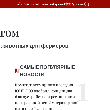
Tiếng Việt
English
Français
Español
Русский
中文
итом
х животных для фермеров.
САМЫЕ ПОПУЛЯРНЫЕ
НОВОСТИ
Комитет всемирного наследия
ЮНЕСКО одобрил концепцию
благоустройства и реставрации
центральной оси Императорской
цитадели Тханглонг