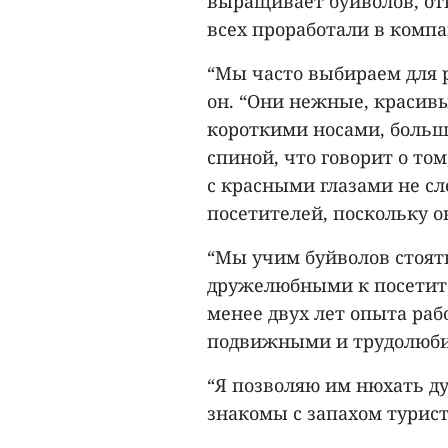
выращивает буйволов, от
всех проработали в компа
“Мы часто выбираем для р
он. “Они нежные, красивы
короткими носами, больш
спиной, что говорит о то
с красными глазами не с
посетителей, поскольку о
“Мы учим буйволов стоят
дружелюбными к посетит
менее двух лет опыта раб
подвижными и трудолюбив
“Я позволяю им нюхать д
знакомы с запахом туристо