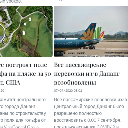
ых уроков.
ге построят поле
Все пассажирские
фа на пляже за 50
перевозки из/в Дананг
лл. США
возобновлены
:20
07/09/2020 08:02
омитет центрального
Все пассажирские перевозки из/в
о города Дананг
центральный город Дананг было
аны по строительству
разрешено полностью
го поля для гольфа от
восстановить с 0:00 7 сентября,
 VinaCapital Group.
поскольку вспышка COVID-19 в