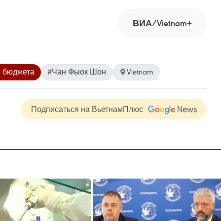
ВИА/Vietnam+
о бюджета
#Чан Фыок Шон
Vietnam
Подписаться на ВьетнамПлюс