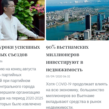
 уроки успешных
90% вьетнамских
ых съездов
миллионеров
инвестируют в
36
недвижимость
ию на конец августа
16 партийных
05/09/2020 06:32
й при партийном
Хотя COVID-19 продолжает влиять
ентрального города
на всю экономику, большинство
авершили организацию
миллионеров во Вьетнаме
дов на период 2020-2025
вкладывают средства в рынок
которых было извлечено
недвижимости.