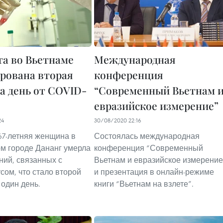
та во Вьетнаме
Международная
рована вторая
конференция
за день от COVID-
“Современный Вьетнам 
евразийское измерение”
24
30/08/2020 22:16
 67-летняя женщина в
Состоялась международная
м городе Дананг умерла
конференция “Современный
ний, связанных с
Вьетнам и евразийское измерение
сом, что стало второй
и презентация в онлайн-режиме
 один день.
книги “Вьетнам на взлете”.