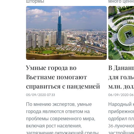
штормы
много ценн
Умные города во
В Данан
Вьетнаме помогают
для голь
справиться с пандемией
млн. до
05/09/2020 07:33
06/09/2020 06
По мнению экспертов, умные
Народный к
города являются ответом на
прибрежног
проблемы современного мира,
одобрил пл
включая рост населения,
36-луночно
загрязнение окружающей среды,
застройщика