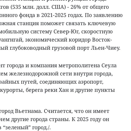
нгов (535 млн. долл. США) - 26% от общего
нного фонда в 2021-2025 годах. По заявлению
рожная станция поможет связать ключевую
обильную систему Север-Юг, скоростную
уангнгай, экономический коридор Восток-
ый глубоководный грузовой порт Льен-Чиеу.
т города и компания метрополитена Сеула
ием железнодорожной сети внутри города,
мвайных путей, соединяющих аэропорт,
курорты, берега реки Хан и другие пункты
город Вьетнама. Считается, что он имеет
ем другие города страны. К 2025 году он
 “зеленый” город./.