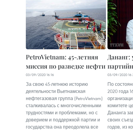
PetroVietnam: 45-летняя
Дананг:
миссия по разведке нефти
партийн
03/09/2020 16:16
03/09/2020 16:
За свою 45-летнюю историю
По состоян
деятельности Вьетнамская
2020 года 
нефтегазовая группа (PetroVietnam)
организаци
сталкивалась с многочисленными
комитете ц
трудностями и проблемами, но с
Дананга з
доверием и поддержкой партии и
своих съез
государства она преодолела все
годов, из 