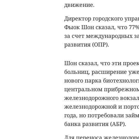
движение.
Директор городского упр
Фыок Шон сказал, что 77
за счет международных з
развития (ОПР).
Шон сказал, что эти про
больниц, расширение уже
нового парка биотехнолог
центральном прибрежном 
железнодорожного вокзала
железнодорожной и порто
года, но потребовали займ
банка развития (АБР).
Для переноса железнодор