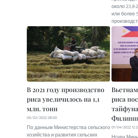
около 23,8-
или более 
производст
В 2021 году производство
Вьетнам
риса увеличилось на 1,1
риса по
млн. тонн
тайфуна
Филипп
05/02/2022 08:00
По данным Министерства сельского
01/04/2022 12:
хозяйства и развития сельских
Нгуен Минь