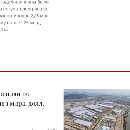
 году Филиппины были
 покупателем риса во
импортировав 2,45 млн
му более 1,25 млрд
США.
а план по
 1 млрд. долл.