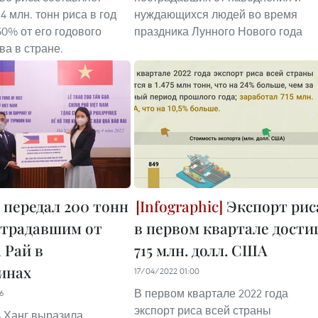
24 млн. тонн риса в год
нуждающихся людей во время
50% от его годового
праздника Лунного Нового года
ва в стране.
 передал 200 тонн
Экспорт рис
страдавшим от
в первом квартале дости
 Рай в
715 млн. долл. США
инах
17/04/2022 01:00
В первом квартале 2022 года
26
экспорт риса всей страны
 Ханг выразила