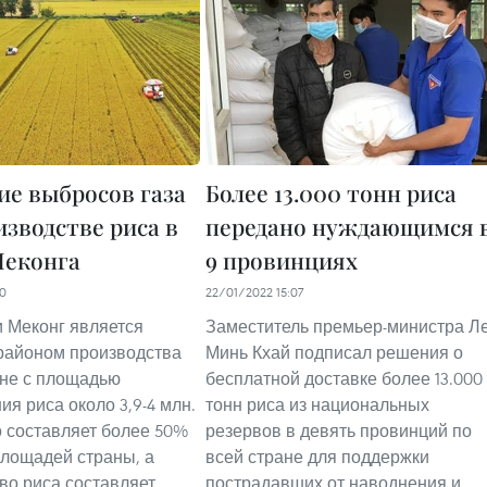
е выбросов газа
Более 13.000 тонн риса
изводстве риса в
передано нуждающимся 
Меконга
9 провинциях
00
22/01/2022 15:07
и Меконг является
Заместитель премьер-министра Л
районом производства
Минь Кхай подписал решения о
ане с площадью
бесплатной доставке более 13.000
я риса около 3,9-4 млн.
тонн риса из национальных
то составляет более 50%
резервов в девять провинций по
лощадей страны, а
всей стране для поддержки
во риса составляет
пострадавших от наводнения и