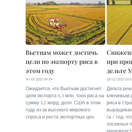
Вьетнам может достичь
Снижени
цели по экспорту риса в
при про
этом году
дельте 
14/10/2021 09:39
25/12/2021 03:
Ожидается, что Вьетнам достигнет
Дельта рек
цели экспорта 6,3 млн. тонн риса на
ключевым 
сумму 3,2 млрд. долл. США в этом
риса в стр
году из-за высокого мирового
выращивани
спроса и роста экспортных цен.
га / год, ч
посевных п
производст