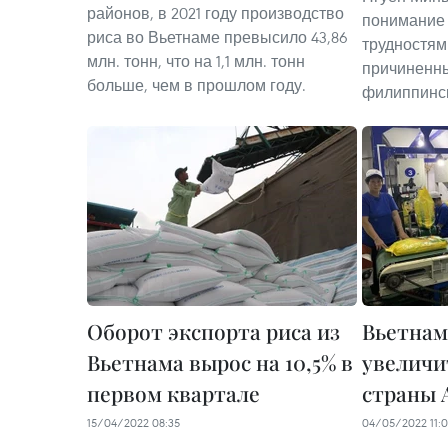
районов, в 2021 году производство
понимание 
риса во Вьетнаме превысило 43,86
трудностям
млн. тонн, что на 1,1 млн. тонн
причиненн
больше, чем в прошлом году.
филиппинск
Оборот экспорта риса из
Вьетнам
Вьетнама вырос на 10,5% в
увеличи
первом квартале
страны
15/04/2022 08:35
04/05/2022 11: