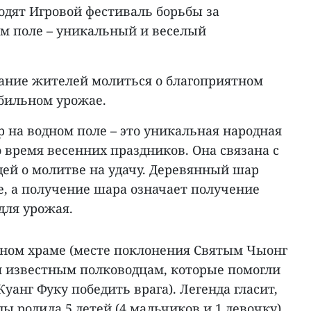
одят Игровой фестиваль борьбы за
м поле – уникальный и веселый
ание жителей молиться о благоприятном
обильном урожае.
 на водном поле – это уникальная народная
о время весенних праздников. Она связана с
ей о молитве на удачу. Деревянный шар
е, а получение шара означает получение
для урожая.
вном храме (месте поклонения Святым Чыонг
ум известным полководцам, которые помогли
уанг Фуку победить врага). Легенда гласит,
 родила 5 детей (4 мальчиков и 1 девочку)