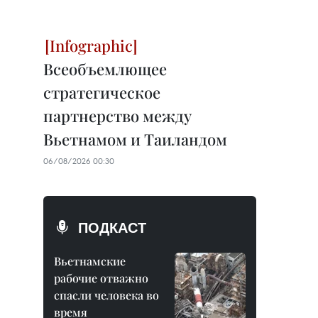
Всеобъемлющее
стратегическое
партнерство между
Вьетнамом и Таиландом
06/08/2026 00:30
ПОДКАСТ
Вьетнамские
рабочие отважно
спасли человека во
время