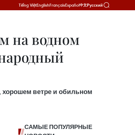
Tiếng Việt
English
Français
Español
Русский
中文
м на водном
 народный
 хорошем ветре и обильном
САМЫЕ ПОПУЛЯРНЫЕ