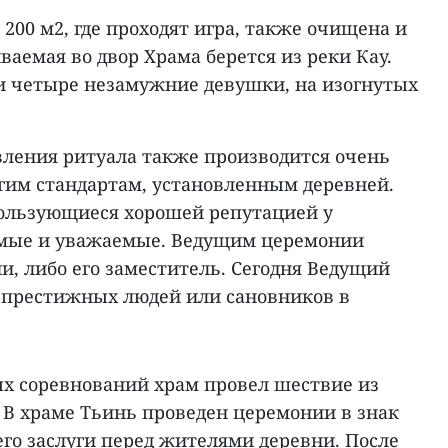
00 м2, где проходят игра, также очищена и
ваемая во двор Храма берется из реки Кау.
ли четыре незамужние девушки, на изогнутых
вления ритуала также производится очень
огим стандартам, установленным деревней.
ользующиеся хорошей репутацией у
имые и уважаемые. Ведущим церемонии
и, либо его заместитель. Сегодня Ведущий
 престижных людей или сановников в
х соревнований храм провел шествие из
 В храме Тьинь проведен церемонии в знак
 его заслуги перед жителями деревни. После