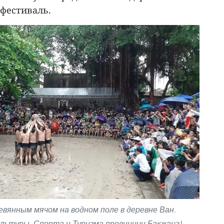
 фестиваль.
евянным мячом на водном поле в деревне Ван.
ьтуры, Спорта и Туризма провинции Бакжанг)