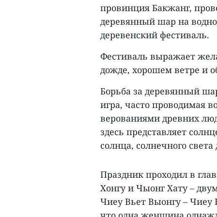
провинция Бакжанг, пров
деревянный шар на водно
деревенский фестиваль.
Фестиваль выражает жел
дожде, хорошем ветре и 
Борьба за деревянный шар
игра, часто проводимая в
верованиями древних люд
здесь представляет солнц
солнца, солнечного света 
Праздник проходил в гла
Хонгу и Чыонг Хату – дв
Чиеу Вьет Выонгу – Чиеу К
что одна женщина однажды