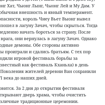
нг Хат, Чыонг Лынг, Чыонг Лей и Му Дам. У
еобычная внешность и явный темперамент.
 опасности, король Чиеу Вьет Выонг вывел
 пошел в лагуну Зачач, чтобы скрыться. Тогда
дленно начать бороться за страну. После
 врага, они вернулась в лагуну Зачач. Однако
водные демоны. Обе стороны активно
 проиграли и сдались братьям. С тех пор
одили игровой фестиваль борьбы за
звестный как фестиваль Кханьха) в день
 Поколения жителей деревни Ван сохранили
VI века до наших дней.
вится. За 2 дня до открытия фестиваля
ткрывают дверь храма, чтобы очистить
различные традиционные церемонии.