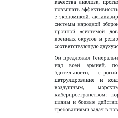
качества анализа, прог
повышать эффективность 
с экономикой, активизир
системы народной оборон
прочной «системой дов
военных округов и регио
соответствующую двухуро
Он предложил Генеральн
над всей армией, по
бдительности, стро
патрулирование и кон
воздушным, морск
киберпространством; ко
планы и боевые действия
требованиями задач в нов