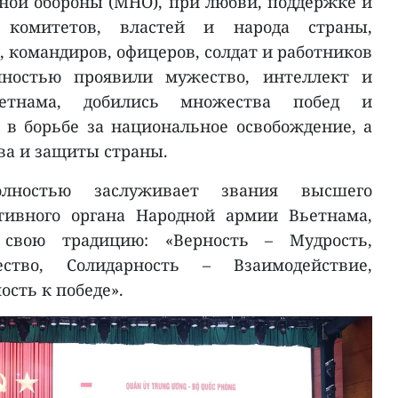
ой обороны (МНО), при любви, поддержке и
 комитетов, властей и народа страны,
 командиров, офицеров, солдат и работников
лностью проявили мужество, интеллект и
ьетнама, добились множества побед и
в борьбе за национальное освобождение, а
ва и защиты страны.
лностью заслуживает звания высшего
тивного органа Народной армии Вьетнама,
 свою традицию: «Верность – Мудрость,
ство, Солидарность – Взаимодействие,
сть к победе».