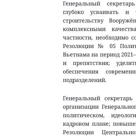
Генеральный секретар
глубоко усваивать и
строительству Вооруж
комплексными качест
частности, необходимо с
Резолюции № 05 Полит
Вьетнама на период 2021–
и препятствия; уделя
обеспечения совреме
подразделений.
Генеральный секретарь
организации Генеральног
политическом, идеолог
кадровом плане; повыше
Резолюции Централь