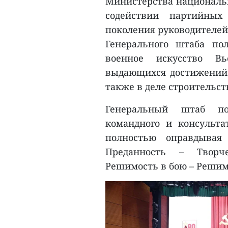
Министерства национальн
содействии партийных
поколения руководителей,
Генерального штаба по
военное искусство В
выдающихся достижений 
также в деле строительст
Генеральный штаб по
командного и консульта
полностью оправдывая
Преданность – Творче
Решимость в бою – Решимо