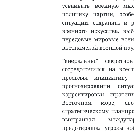
усваивать военную мы
политику партии, осо
ситуации; сохранять и 
военного искусства, вы
передовые мировые воен
вьетнамской военной наук
Генеральный секретар
сосредоточился на все
проявлял инициативу
прогнозировании ситу
корректировки страте
Восточном море; св
стратегическому планиро
выстраивал междуна
предотвращал угрозы в