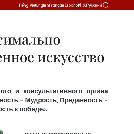
Tiếng Việt
English
Français
Español
Русский
中文
ксимально
енное искусство
го и консультативного органа
ость – Мудрость, Преданность –
сть к победе».