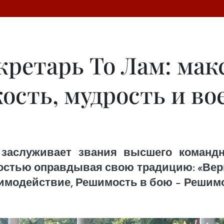
кретарь То Лам: ма
ость, мудрость и во
заслуживает звания высшего командно
остью оправдывая свою традицию: «Верн
имодействие, Решимость в бою – Решимо