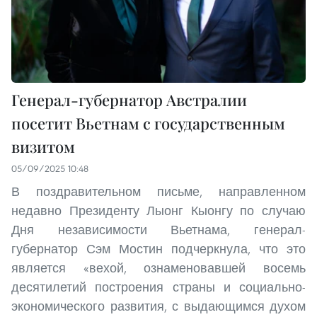
Генерал-губернатор Австралии
посетит Вьетнам с государственным
визитом
05/09/2025 10:48
В поздравительном письме, направленном
недавно Президенту Лыонг Кыонгу по случаю
Дня независимости Вьетнама, генерал-
губернатор Сэм Мостин подчеркнула, что это
является «вехой, ознаменовавшей восемь
десятилетий построения страны и социально-
экономического развития, с выдающимся духом