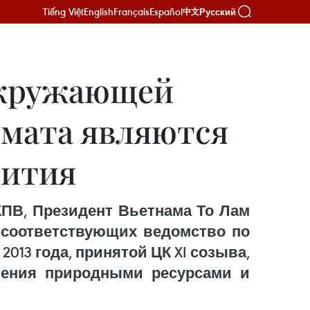
Tiếng Việt
English
Français
Español
Русский
中文
 окружающей
имата являются
вития
КПВ, Президент Вьетнама То Лам
 соответствующих ведомство по
13 года, принятой ЦК XI созыва,
вления природными ресурсами и