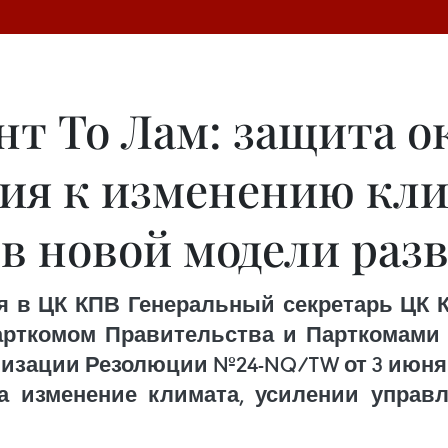
ент То Лам: защита
ция к изменению кл
ов новой модели раз
я в ЦК КПВ Генеральный секретарь ЦК 
арткомом Правительства и Парткомами
изации Резолюции №24-NQ/TW от 3 июня 20
а изменение климата, усилении упра