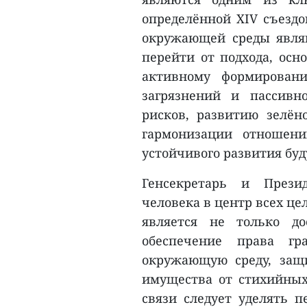
определённой XIV съездо
окружающей среды явля
перейти от подхода, осн
активному формировани
загрязнений и пассивн
рисков, развитию зелё
гармонизации отношен
устойчивого развития бу
Генсекретарь и Прези
человека в центр всех це
является не только до
обеспечение права гр
окружающую среду, защи
имущества от стихийных
связи следует уделять 