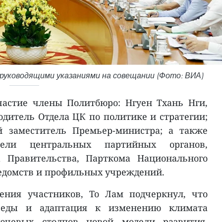
 руководящими указаниями на совещании (Фото: ВИА)
астие члены Политбюро: Нгуен Тхань Нги,
одитель Отдела ЦК по политике и стратегии;
й заместитель Премьер-министра; а также
ели центральных партийных органов,
а Правительства, Парткома Национального
ведомств и профильных учреждений.
ения участников, То Лам подчеркнул, что
еды и адаптация к изменению климата
ючевых столпов новой модели развития,