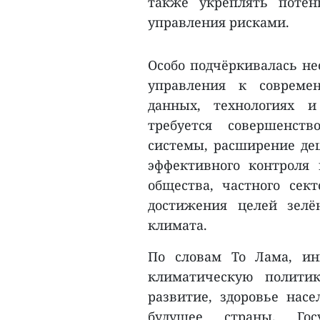
также укреплять потен
управления рисками.
Особо подчёркивалась не
управления к совреме
данных, технологиях 
требуется совершенст
системы, расширение де
эффективного контроля 
общества, частного сек
достижения целей зелё
климата.
По словам То Лама, и
климатическую полити
развитие, здоровье насе
будущее страны. Го