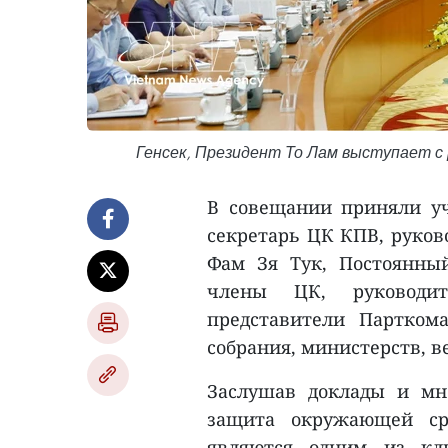
Генсек, Президент То Лам выступает с
В совещании приняли уч
секретарь ЦК КПВ, руков
Фам Зя Тук, Постоянны
члены ЦК, руководит
представители Партком
собрания, министерств, 
Заслушав доклады и мн
защита окружающей ср
являются одним из кл