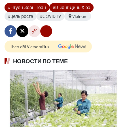
#Нгуен Зоан Тоан
#Выонг Динь Хюэ
#​​цель роста
#COVID-19
Vietnam
Theo dõi VietnamPlus
НОВОСТИ ПО ТЕМЕ