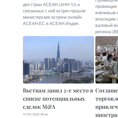
Промышлен
дел стран АСЕАН (AMM 53) и
провинции 
связанных с ней встреч прошли
ключевым с
министерские встречи онлайн
вносящим з
АСЕАН-ЕС и АСЕАН-Индия.
валовый вн
региона (В
Вьетнам занял 2-е место в
Соглаше
списке потенциальных
торговл
сделок M&A
привлеч
иностра
17/09/2020 08:46