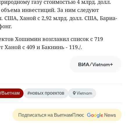
риродному газу стоимостью 4 млрд. долл.
 объема инвестиций. За ним следуют
. США, Ханой с 2,92 млрд. долл. США, Бариа-
фонг.
ектов Хошимин возглавил список с 719
 Ханой с 409 и Бакнинь - 119./.
ВИА/Vietnam+
#Вьетнам
#новых проектов
Vietnam
Подписаться на ВьетнамПлюс