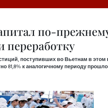
апитал по-прежнему
и переработку
ций, поступивших во Вьетнам в этом год
тно 81,8% к аналогичному периоду прошл