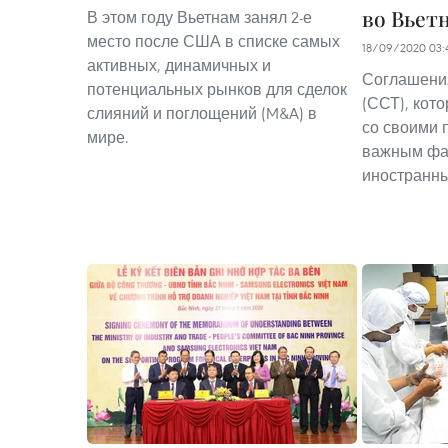
во Вьет
В этом году Вьетнам занял 2-е
место после США в списке самых
18/09/2020 03:
активных, динамичных и
Соглашения
потенциальных рынков для сделок
(ССТ), кот
слияний и поглощений (M&A) в
со своими 
мире.
важным фа
иностранны