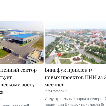
ленный сектор
Виньфук привлек 15
твует
новых проектов ПИИ за 
ческому росту
месяцев
ка
16/09/2020 06:42
Индустриальные парки в северно
37
провинции Виньфук привлекли 15