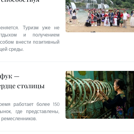
еняется. Туризм уже не
отдыхом и получением
особом внести позитивный
щей среды.
нфук —
ердце столицы
емя работает более 150
ынок, где представлены,
 ремесленников.