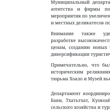
Муниципальный департа
агентства и фирмы по
мероприятия по увеличен
и местных деликатесов п
Внимание также удел
разработке высококачес
ценам, созданию новых 
диверсификации туристич
Примечательно, что бы
историческим реликвиям
тюрьма Хоало и Музей вь
Департамент координиро
Бави, Тхатьтхат, Куоко
сельского хозяйства и ту