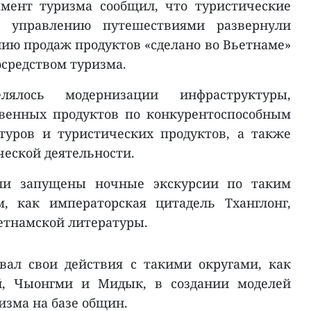
мент туризма сообщил, что туристические
 управлению путешествиями развернули
ию продаж продуктов «сделано во Вьетнаме»
осредством туризма.
ялось модернизации инфраструктуры,
твенных продуктов по конкурентоспособным
туров и туристических продуктов, а также
еской деятельности.
ли запущены ночные экскурсии по таким
, как императорская цитадель Тханглонг,
етнамской литературы.
вал свои действия с такими округами, как
ай, Чыонгми и Мидык, в создании моделей
ризма на базе общин.