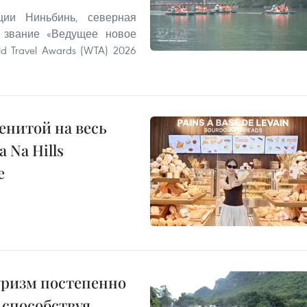
ии Ниньбинь, северная
 звание «Ведущее новое
 Travel Awards (WTA) 2026
енитой на весь
 Na Hills
е
уризм постепенно
 способствуя