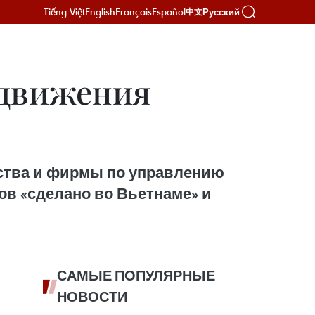
Tiếng Việt
English
Français
Español
Русский
中文
одвижения
тства и фирмы по управлению
в «сделано во Вьетнаме» и
САМЫЕ ПОПУЛЯРНЫЕ
НОВОСТИ