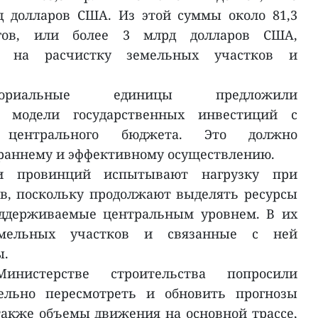
д долларов США. Из этой суммы около 81,3
гов, или более 3 млрд долларов США,
ь на расчистку земельных участков и
рриториальные единицы предложили
о модели государственных инвестиций с
 центрального бюджета. Это должно
е раннему и эффективному осуществлению.
сти провинций испытывают нагрузку при
в, поскольку продолжают выделять ресурсы
оддерживаемые центральным уровнем. В их
емельных участков и связанные с ней
ы.
инистерстве строительства попросили
тельно пересмотреть и обновить прогнозы
 также объемы движения на основной трассе,