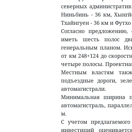
северных административн
Ниньбинь - 36 км, Хынгйе
Тхайнгуен - 36 км и Футхо 
Согласно предложению, 
иметь шесть полос дв
генеральным планом. Иск
от км 248+124 до скорост
четыре полосы. Проектная
Местным властям такж
подъездные дороги, зел
автомагистрали.
Минимальная ширина по
автомагистраль, параллел
м.
С учетом предлагаемог
инвестиций оцениваетс