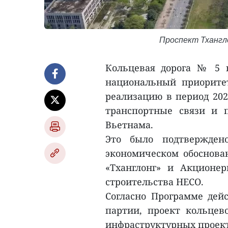
Проспект Тхангл
Кольцевая дорога № 5 в
национальный приорите
реализацию в период 202
транспортные связи и 
Вьетнама.
Это было подтвержден
экономическом обоснова
«Тханглонг» и Акционе
строительства HECO.
Согласно Программе дей
партии, проект кольце
инфраструктурных проекто