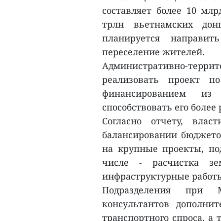
составляет более 10 млр
трлн вьетнамских дон
планируется направит
переселение жителей.
Административно-те
реализовать проект п
финансированием из
способствовать его боле
Согласно отчету, вла
балансировании бюджето
на крупные проекты, п
числе - расчистка з
инфраструктурные работ
Подразделения при М
консультантов дополни
транспортного спроса, а