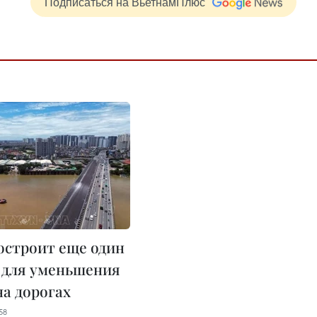
Подписаться на ВьетнамПлюс
остроит еще один
 для уменьшения
на дорогах
58