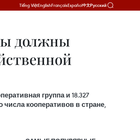
Tiếng Việt
English
Français
Español
Русский
中文
вы должны
яйственной
перативная группа и 18.327
 числа кооперативов в стране,