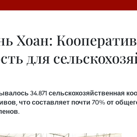
нь Хоан: Кооперати
ость для сельскохоз
тывалось 34.871 сельскохозяйственная коо
вов, что составляет почти 70% от общего
ленов.