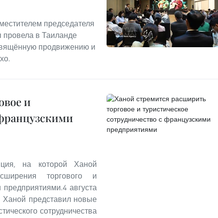
заместителем председателя
п провела в Таиланде
освящённую продвижению и
хо.
овое и
 французскими
ция, на которой Ханой
сширения торгового и
и предприятиями.4 августа
й Ханой представил новые
стического сотрудничества