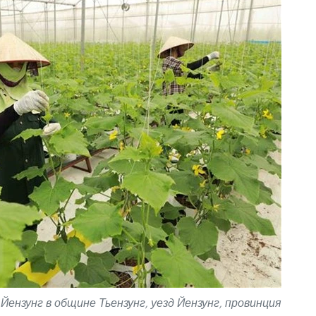
ензунг в общине Тьензунг, уезд Йензунг, провинция