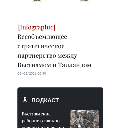
Всеобъемлющее
стратегическое
партнерство между
Вьетнамом и Таиландом
06/08/2026 00:30
ПОДКАСТ
Вьетнамские
рабочие отважно
спасли человека во