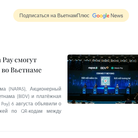
Подписаться на ВьетнамПлюс
 Pay смогут
 во Вьетнаме
ма (NAPAS), Акционерный
тнама (BIDV) и платёжная
 Pay) 6 августа объявили о
ежей по QR-кодам между