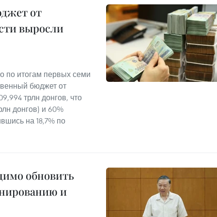
юджет от
сти выросли
о по итогам первых семи
твенный бюджет от
9,994 трлн донгов, что
рлн донгов) и 60%
ившись на 18,7% по
одимо обновить
анированию и