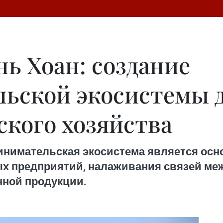
ь Хоан: создание
ьской экосистемы д
ского хозяйства
инимательская экосистема является осн
х предприятий, налаживания связей меж
нной продукции.