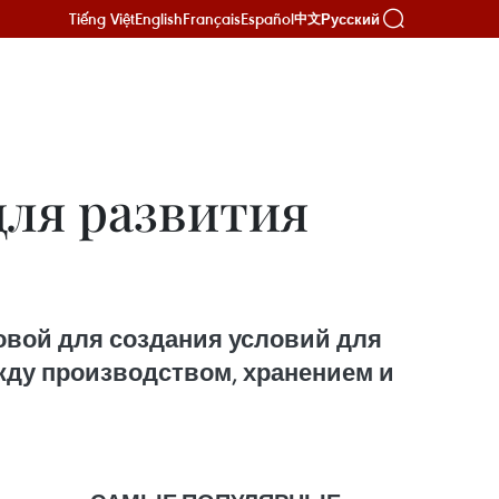
Tiếng Việt
English
Français
Español
Русский
中文
ля развития
овой для создания условий для
ду производством, хранением и