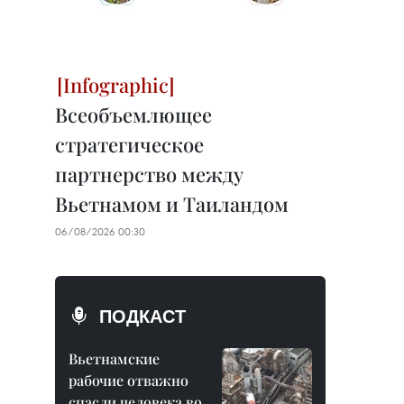
Всеобъемлющее
стратегическое
партнерство между
Вьетнамом и Таиландом
06/08/2026 00:30
ПОДКАСТ
Вьетнамские
рабочие отважно
спасли человека во