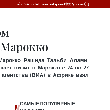
Tiếng Việt
English
Français
Español
Русский
中文
ом
 Марокко
Марокко Рашида Тальби Алами,
ает визит в Марокко с 24 по 27
 агентства (ВИА) в Африке взял
САМЫЕ ПОПУЛЯРНЫЕ