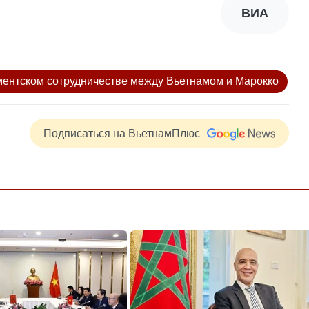
ВИА
ентском сотрудничестве между Вьетнамом и Марокко
Подписаться на ВьетнамПлюс