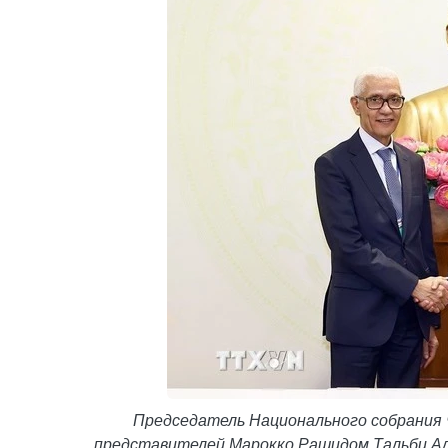
Председатель Национального собрания
представителей Марокко Рашидом Тальби Алам