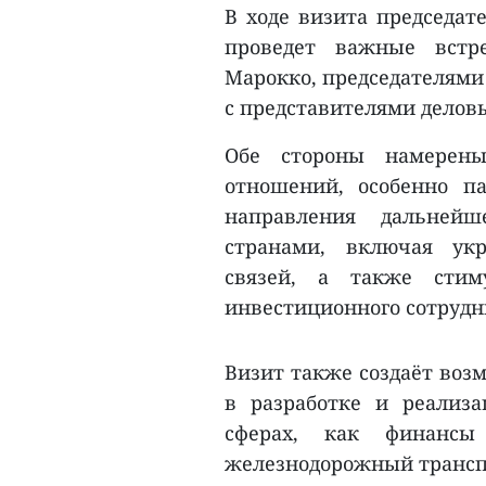
В ходе визита председат
проведет важные встр
Марокко, председателями 
с представителями делов
Обе стороны намерены
отношений, особенно па
направления дальней
странами, включая ук
связей, а также стиму
инвестиционного сотрудн
Визит также создаёт воз
в разработке и реализ
сферах, как финансы 
железнодорожный транспо