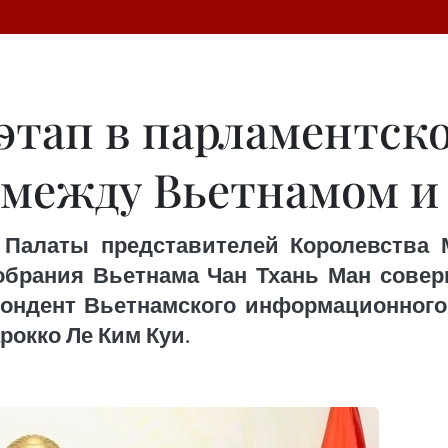
тап в парламентск
 между Вьетнамом и
 Палаты представителей Королевства 
брания Вьетнама Чан Тхань Ман соверш
ондент Вьетнамского информационного
рокко Ле Ким Куи.