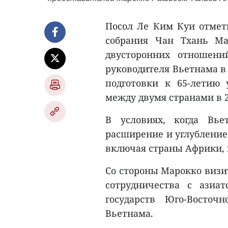
Посол Ле Ким Куи отмети
собрания Чан Тхань Ма
двусторонних отношени
руководителя Вьетнама в 
подготовки к 65-летию
между двумя странами в 2
В условиях, когда Вье
расширение и углублени
включая страны Африки, 
Со стороны Марокко визи
сотрудничества с азиа
государств Юго-Восточ
Вьетнама.