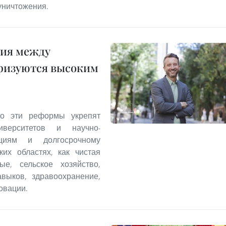
уничтожения.
ния между
еризуются высоким
что эти реформы укрепят
иверситетов и научно-
ициям и долгосрочному
ких областях, как чистая
ые, сельское хозяйство,
выков, здравоохранение,
овации.