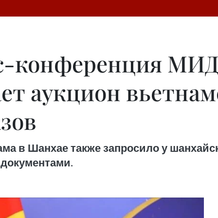
с-конференция МИД
ет аукцион вьетнам
азов
ама в Шанхае также запросило у шанхай
 документами.