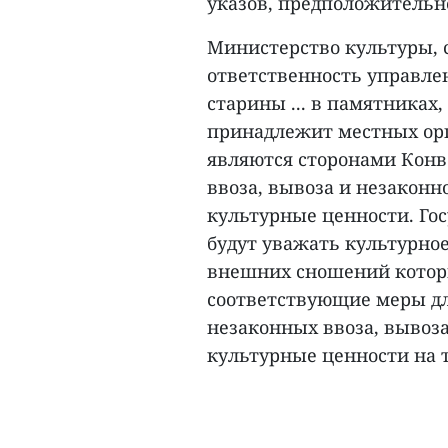
указов, предположительн
Министерство культуры, с
ответственность управле
старины ... в памятниках
принадлежит местных орг
являются сторонами Кон
ввоза, вывоза и незаконн
культурные ценности. Го
будут уважать культурное
внешних сношений которы
соответствующие меры д
незаконных ввоза, вывоза
культурные ценности на т