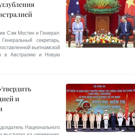
углубления
встралией
ии Сэм Мостин и Генерал-
Генеральный секретарь,
опоставленной вьетнамской
ты в Австралию и Новую
Утвердить
цией и
и
едседатель Национального
и выступил на церемонии,