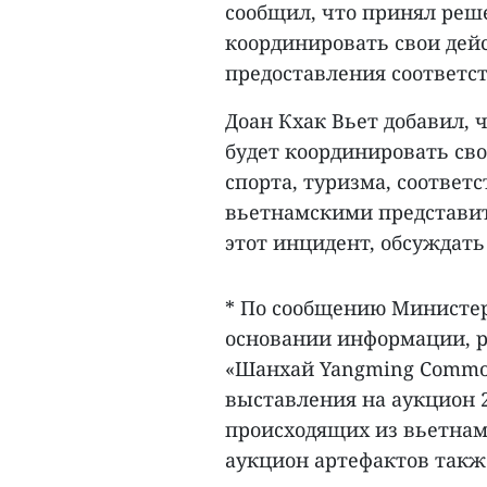
сообщил, что принял реш
координировать свои дейс
предоставления соответ
Доан Кхак Вьет добавил,
будет координировать св
спорта, туризма, соотве
вьетнамскими представит
этот инцидент, обсуждат
* По сообщению Министерс
основании информации, 
«Шанхай Yangming Commodit
выставления на аукцион 22
происходящих из вьетнам
аукцион артефактов такж