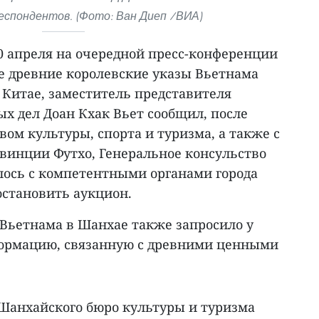
еспондентов. (Фото: Ван Диеп /ВИА)
0 апреля на очередной пресс-конференции
ые древние королевские указы Вьетнама
 Китае, заместитель представителя
х дел Доан Кхак Вьет сообщил, после
ом культуры, спорта и туризма, а также с
инции Футхо, Генеральное консульство
лось с компетентными органами города
становить аукцион.
 Вьетнама в Шанхае также запросило у
ормацию, связанную с древними ценными
 Шанхайского бюро культуры и туризма