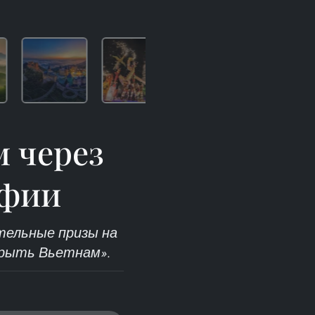
м через
афии
тельные призы на
ткрыть Вьетнам».