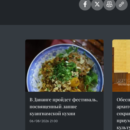
В Дананге пройдет фестиваль,
Обесп
посвященный лапше
архит
куангнамской кухни
сохра
приу
06/08/2026 21:00
культ