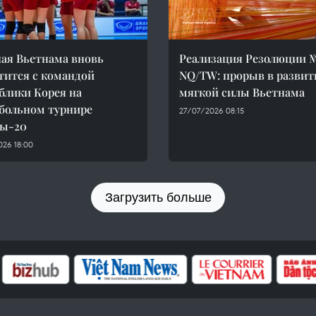
ая Вьетнама вновь
Реализация Резолюции 
тится с командой
NQ/TW: прорыв в развит
блики Корея на
мягкой силы Вьетнама
больном турнире
27/07/2026 08:15
ды-20
026 18:00
Загрузить больше