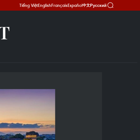
Tiếng Việt
English
Français
Español
Русский
中文
Т