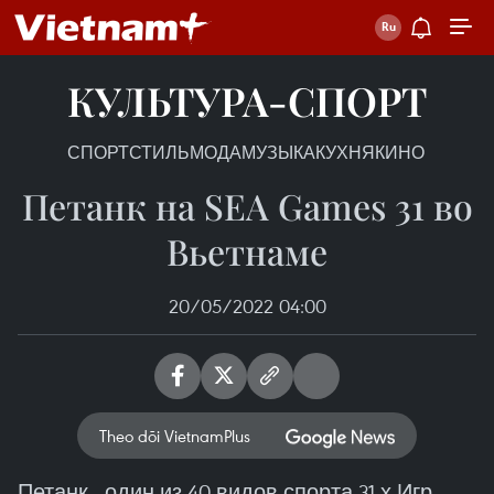
КУЛЬТУРА-СПОРТ
СПОРТ
СТИЛЬ
МОДА
МУЗЫКА
КУХНЯ
КИНО
Петанк на SEA Games 31 во
Вьетнаме
20/05/2022 04:00
Theo dõi VietnamPlus
Петанк - один из 40 видов спорта 31-х Игр