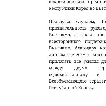
южнокорейских предпр
Республики Корея во Вье
Пользуясь случаем, 
признательность руково
Вьетнама, а также про
всестороннюю поддерж
Вьетнаме, благодаря к
дипломатическую мисс
прилагать все усилия д
между двумя стран
содержательному и 
Всеобъемлющего страте
Республикой Корея./.