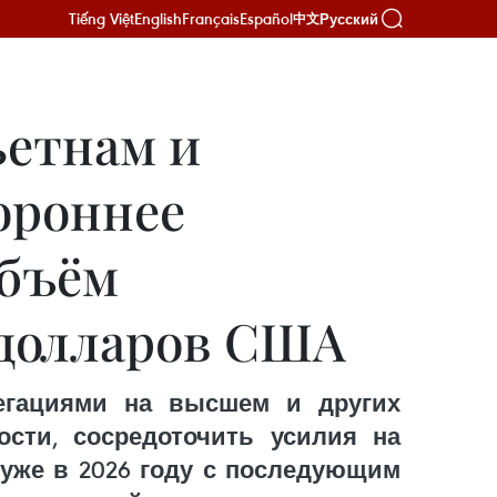
Tiếng Việt
English
Français
Español
Русский
中文
ьетнам и
ороннее
объём
 долларов США
егациями на высшем и других
ости, сосредоточить усилия на
уже в 2026 году с последующим