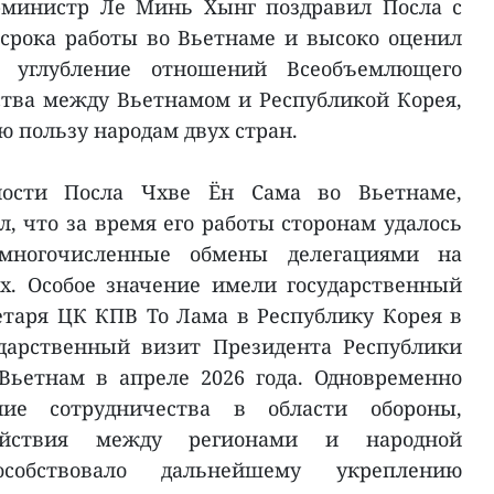
-министр Ле Минь Хынг поздравил Посла с
рока работы во Вьетнаме и высоко оценил
 углубление отношений Всеобъемлющего
ства между Вьетнамом и Республикой Корея,
 пользу народам двух стран.
ности Посла Чхве Ён Сама во Вьетнаме,
, что за время его работы сторонам удалось
 многочисленные обмены делегациями на
х. Особое значение имели государственный
етаря ЦК КПВ То Лама в Республику Корея в
ударственный визит Президента Республики
ьетнам в апреле 2026 года. Одновременно
ние сотрудничества в области обороны,
действия между регионами и народной
собствовало дальнейшему укреплению