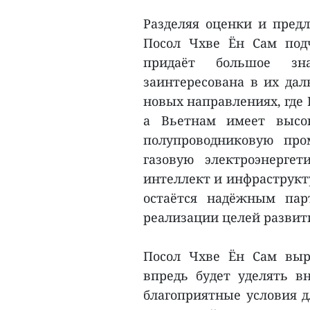
Разделяя оценки и пред
Посол Чхве Ён Сам под
придаёт большое з
заинтересована в их да
новых направлениях, где
а Вьетнам имеет высок
полупроводниковую про
газовую электроэнерге
интеллект и инфраструкту
остаётся надёжным па
реализации целей развити
Посол Чхве Ён Сам выр
впредь будет уделять в
благоприятные условия д