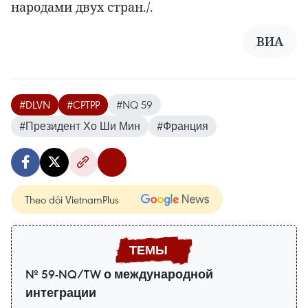
народами двух стран./.
ВИА
#DLVN
#CPTPP
#NQ 59
#Президент Хо Ши Мин
#Франция
Theo dõi VietnamPlus
№ 59-NQ/TW о международной
интеграции