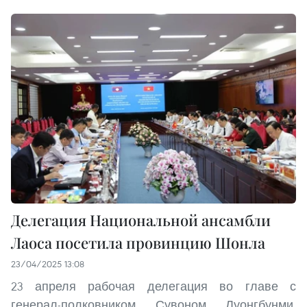
Делегация Национальной ансамбли
Лаоса посетила провинцию Шонла
23/04/2025 13:08
23 апреля рабочая делегация во главе с
генерал-полковником Сувоном Луонгбунми,