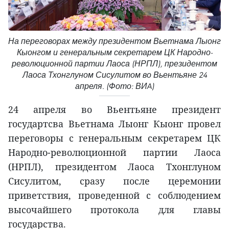
На переговорах между президентом Вьетнама Лыонг
Кыонгом и генеральным секретарем ЦК Народно-
революционной партии Лаоса (НРПЛ), президентом
Лаоса Тхонглуном Сисулитом во Вьентьяне 24
апреля. (Фото: ВИA)
24 апреля во Вьентьяне президент
государтсва Вьетнама Лыонг Кыонг провел
переговоры с генеральным секретарем ЦК
Народно-революционной партии Лаоса
(НРПЛ), президентом Лаоса Тхонглуном
Сисулитом, сразу после церемонии
приветствия, проведенной с соблюдением
высочайшего протокола для главы
государства.