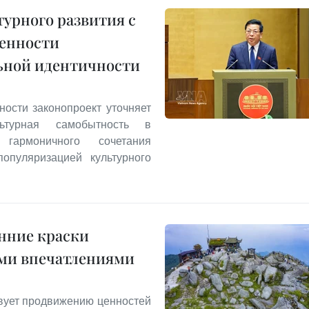
урного развития с
енности
льной идентичности
ности законопроект уточняет
ьтурная самобытность в
 гармоничного сочетания
опуляризацией культурного
нние краски
ыми впечатлениями
твует продвижению ценностей