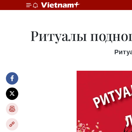
Ритуалы поднош
Риту