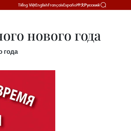
Tiếng Việt
English
Français
Español
Русский
中文
ого нового года
 года