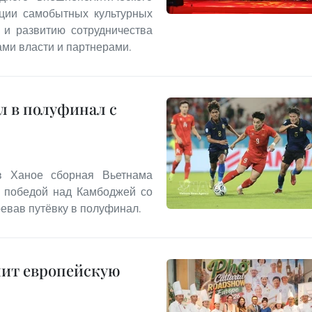
ации самобытных культурных
 и развитию сотрудничества
ми власти и партнерами.
л в полуфинал с
в Ханое сборная Вьетнама
 победой над Камбоджей со
воевав путёвку в полуфинал.
мит европейскую