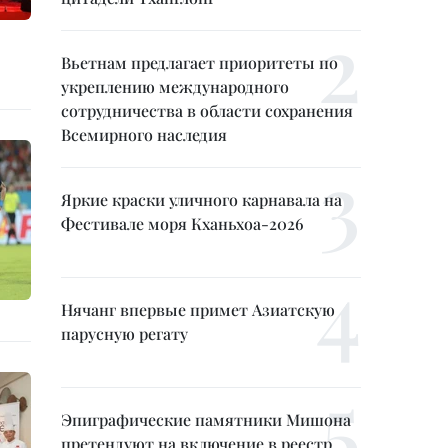
Вьетнам предлагает приоритеты по
укреплению международного
сотрудничества в области сохранения
Всемирного наследия
Яркие краски уличного карнавала на
Фестивале моря Кханьхоа-2026
Нячанг впервые примет Азиатскую
парусную регату
Эпиграфические памятники Мишона
претендуют на включение в реестр