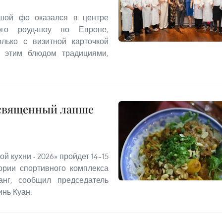
шой фо оказался в центре
ного роуд-шоу по Европе,
лько с визитной карточкой
с этим блюдом традициями,
освященный лапше
й кухни - 2026» пройдет 14–15
рии спортивного комплекса
нг, сообщил председатель
нь Куан.