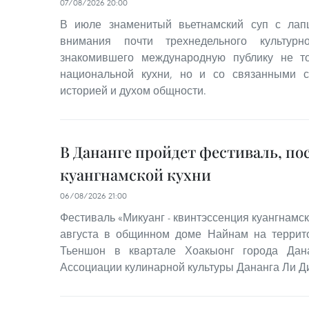
07/08/2026 20:00
В июле знаменитый вьетнамский суп с лап
внимания почти трехнедельного культур
знакомившего международную публику не то
национальной кухни, но и со связанными 
историей и духом общности.
В Дананге пройдет фестиваль, п
куангнамской кухни
06/08/2026 21:00
Фестиваль «Микуанг - квинтэссенция куангнамско
августа в общинном доме Найнам на террито
Тьеншон в квартале Хоакыонг города Дана
Ассоциации кулинарной культуры Дананга Ли Ди