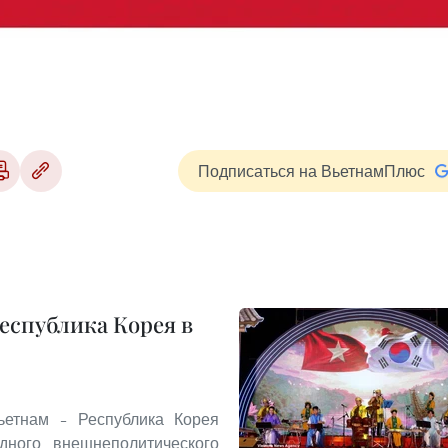
Подписаться на ВьетнамПлюс
еспублика Корея в
етнам – Республика Корея
дного внешнеполитического