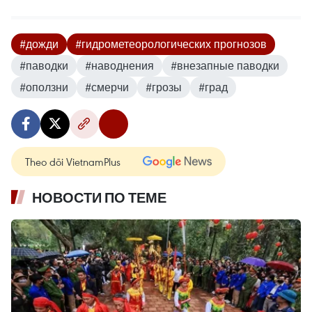
#дожди
#гидрометеорологических прогнозов
#паводки
#наводнения
#внезапные паводки
#оползни
#смерчи
#грозы
#град
Theo dõi VietnamPlus
НОВОСТИ ПО ТЕМЕ